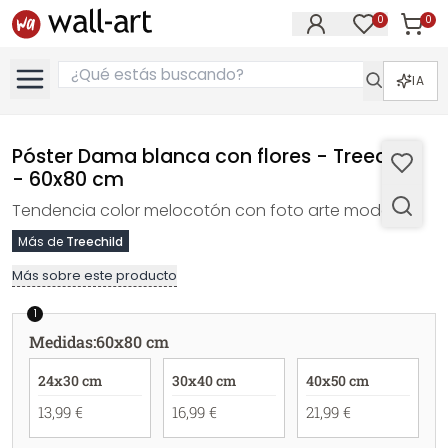
0
0
Artícul
Artículos e
IA
Póster Dama blanca con flores - Treechild
- 60x80 cm
Tendencia color melocotón con foto arte moderno
Más de
Treechild
Más sobre este producto
1
Medidas
:
60x80 cm
24x30 cm
30x40 cm
40x50 cm
13,99 €
16,99 €
21,99 €