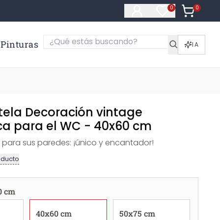
0
Artículos e
0
Artículos en fa
Pinturas
IA
 tela Decoración vintage
ca para el WC - 40x60 cm
para sus paredes: ¡único y encantador!
oducto
0 cm
40x60 cm
50x75 cm