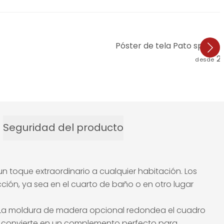
Póster de tela Pato spa gua
2
desde
Seguridad del producto
n toque extraordinario a cualquier habitación. Los
ción, ya sea en el cuarto de baño o en otro lugar
ad. La moldura de madera opcional redondea el cuadro
 lo convierte en un complemento perfecto para