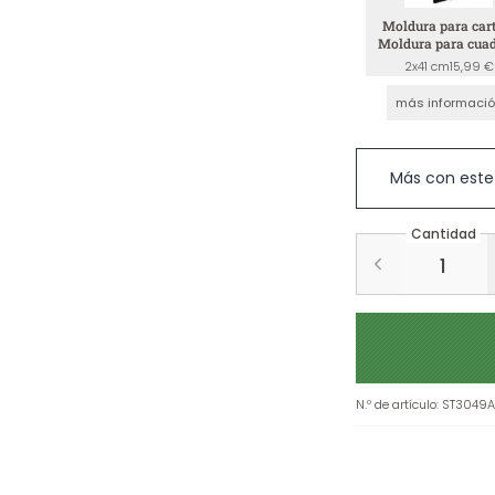
Moldura para cart
Moldura para cuad
Negro
2x41 cm
15,99 €
más informaci
Más con este
Cantidad
N.º de artículo
:
ST3049A