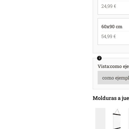
24,99 €
60x90 cm
54,99 €
2
Vista
:
como ej
Molduras a ju