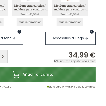
el /
Moldura para carteles /
Moldura para carteles /
ro -
moldura para cuadros -
moldura para cuadros -
blanco
madera
2x41 cm
15,99 €
2x41 cm
15,99 €
ón
más información
más información
2
4
 diseño
Accesorios a juego
34,99 €
IVA incl. más gastos de envío
Añadir al carrito
-K40X60
Listo para enviar
: 1-3 días laborables