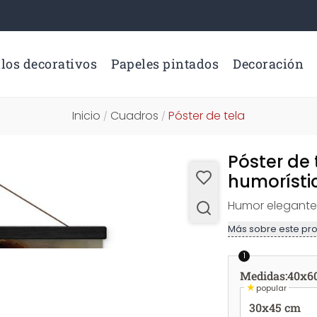
los decorativos
Papeles pintados
Decoración
Inicio
Cuadros
Póster de tela
/
/
Póster de
humorísti
Humor elegante 
Más sobre este pr
1
Medidas
:
40x6
★
popular
30x45 cm