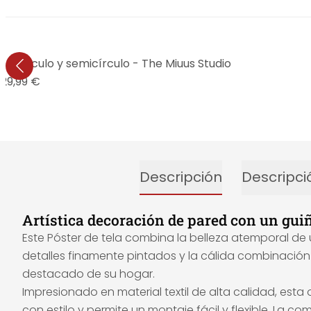
n círculo y semicírculo - The Miuus Studio
29,99 €
Descripción
Descripci
Artística decoración de pared con un gui
Este Póster de tela combina la belleza atemporal de
detalles finamente pintados y la cálida combinación
destacado de su hogar.
Impresionado en material textil de alta calidad, est
con estilo y permite un montaje fácil y flexible. La