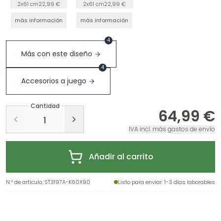
cuadro - Negro
para cuadros -
2x61 cm
22,99 €
2x61 cm
22,99 €
blanco
más información
más información
4
Más con este diseño
4
Accesorios a juego
Cantidad
64,99 €
IVA incl. más gastos de envío
Añadir al carrito
N.º de artículo
:
ST3197A-K60X90
Listo para enviar
: 1-3 días laborables