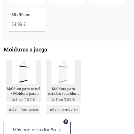
60x90 cm
54,99 €
Molduras a juego
Moldura para cartel
Moldura para
/ Moldura para
carteles / moldura
cuadro - Negro
para cuadros -
2x31 cm
11,99 €
2x31 cm
11,99 €
madera
más información
más información
8
Más con este diseño