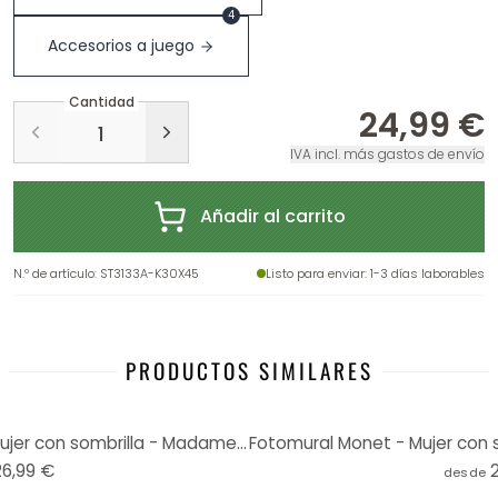
4
Accesorios a juego
Cantidad
24,99 €
IVA incl. más gastos de envío
Añadir al carrito
N.º de artículo
:
ST3133A-K30X45
Listo para enviar
: 1-3 días laborables
PRODUCTOS SIMILARES
Cuadro de madera Monet - Mujer con sombrilla - Madame Monet y su hijo - Redondo
26,99 €
desde