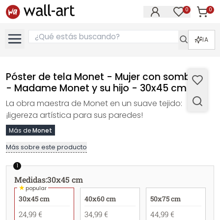
0
0
Artícul
Artículos e
IA
Póster de tela Monet - Mujer con sombrilla
- Madame Monet y su hijo - 30x45 cm
La obra maestra de Monet en un suave tejido:
¡ligereza artística para sus paredes!
Más de
Monet
Más sobre este producto
1
Medidas
:
30x45 cm
★
popular
30x45 cm
40x60 cm
50x75 cm
24,99 €
34,99 €
44,99 €