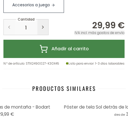
Accesorios a juego
Cantidad
29,99 €
IVA incl. más gastos de envío
Añadir al carrito
N.º de artículo
:
ST1X2490027-K30X45
Listo para enviar
: 1-3 días laborables
PRODUCTOS SIMILARES
rás de montaña - Bodart
29,99 €
desde