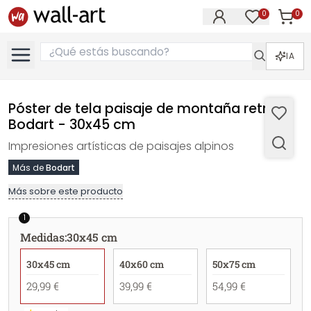
0
0
Artícul
Artículos e
IA
Póster de tela paisaje de montaña retro -
Bodart - 30x45 cm
Impresiones artísticas de paisajes alpinos
Más de
Bodart
Más sobre este producto
1
Medidas
:
30x45 cm
30x45 cm
40x60 cm
50x75 cm
29,99 €
39,99 €
54,99 €