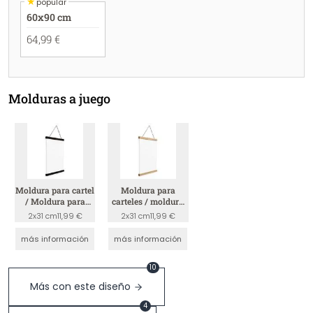
★
popular
60x90 cm
64,99 €
Molduras a juego
Moldura para cartel
Moldura para
/ Moldura para
carteles / moldura
cuadro - Negro
para cuadros -
2x31 cm
11,99 €
2x31 cm
11,99 €
madera
más información
más información
10
Más con este diseño
4