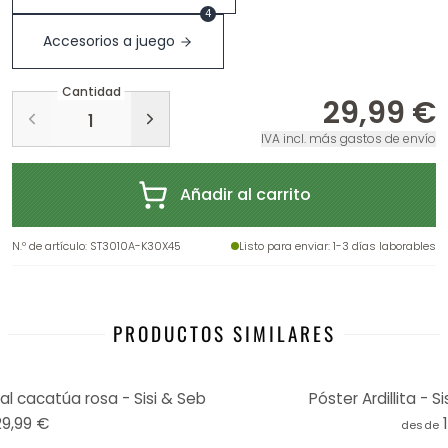
4
Accesorios a juego
Cantidad
29,99 €
IVA incl. más gastos de envío
Añadir al carrito
N.º de artículo
:
ST3010A-K30X45
Listo para enviar
: 1-3 días laborables
PRODUCTOS SIMILARES
al cacatúa rosa - Sisi & Seb
Póster Ardillita - 
29,99 €
desde