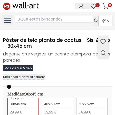
0
0
Artícul
Artículos e
IA
Póster de tela planta de cactus - Sisi & Seb
- 30x45 cm
Elegante arte vegetal: un acento atemporal para sus
paredes
Más de
Sisi & Seb
Más sobre este producto
1
Medidas
:
30x45 cm
★
popular
30x45 cm
40x60 cm
50x75 cm
29,99 €
39,99 €
54,99 €