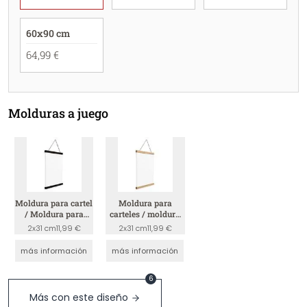
60x90 cm
64,99 €
Molduras a juego
Moldura para cartel
Moldura para
/ Moldura para
carteles / moldura
cuadro - Negro
para cuadros -
2x31 cm
11,99 €
2x31 cm
11,99 €
madera
más información
más información
6
Más con este diseño