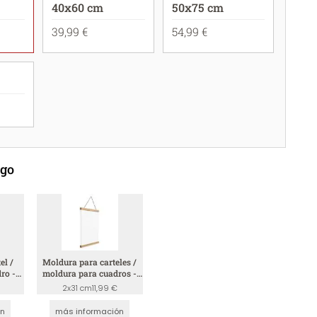
40x60 cm
50x75 cm
39,99 €
54,99 €
ego
el /
Moldura para carteles /
ro -
moldura para cuadros -
madera
2x31 cm
11,99 €
ón
más información