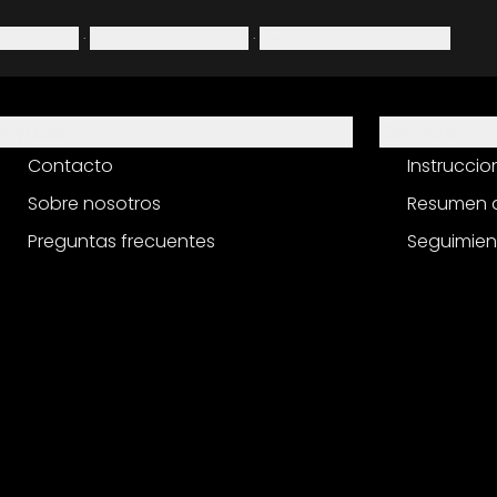
Aviso legal
·
Política de privacidad
·
Derecho de desistimiento
Ayuda
Servicio
Contacto
Instrucci
Sobre nosotros
Resumen d
Preguntas frecuentes
Seguimien