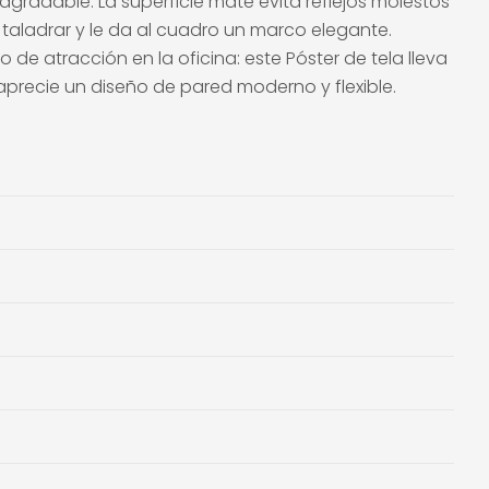
 agradable. La superficie mate evita reflejos molestos
taladrar y le da al cuadro un marco elegante.
de atracción en la oficina: este Póster de tela lleva
aprecie un diseño de pared moderno y flexible.