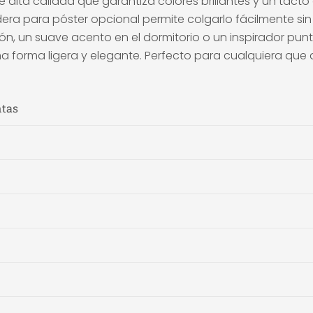
e alta calidad que garantiza colores brillantes y un tacto
ra para póster opcional permite colgarlo fácilmente sin 
, un suave acento en el dormitorio o un inspirador punto 
na forma ligera y elegante. Perfecto para cualquiera que 
ntas