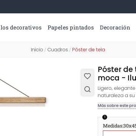
los decorativos
Papeles pintados
Decoración
Inicio
Cuadros
Póster de tela
/
/
Póster de
moca - Il
Ligero, elegante 
naturaleza a su
Más sobre este pr
1
Medidas
:
30x4