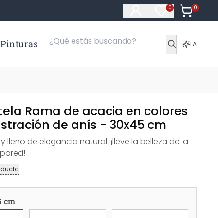
0
Artículos e
0
Artículos en fa
Pinturas
IA
 tela Rama de acacia en colores
ustración de anís - 30x45 cm
y lleno de elegancia natural: ¡lleve la belleza de la
 pared!
oducto
5 cm