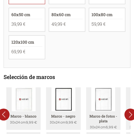
60x50 cm
80x60 cm
100x80 cm
39,99 €
49,99 €
59,99 €
120x100 cm
69,99 €
Selección de marcos
Marco - blanco
Marco - negro
Marco de fotos -
Ma
plata
30x24 cm
9,99 €
30x24 cm
9,99 €
30x24 cm
6,99 €
30