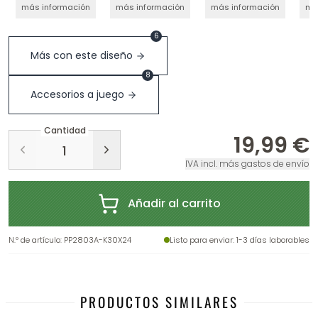
más información
más información
más información
má
6
Más con este diseño
8
Accesorios a juego
Cantidad
19,99 €
IVA incl. más gastos de envío
Añadir al carrito
N.º de artículo
:
PP2803A-K30X24
Listo para enviar
: 1-3 días laborables
PRODUCTOS SIMILARES