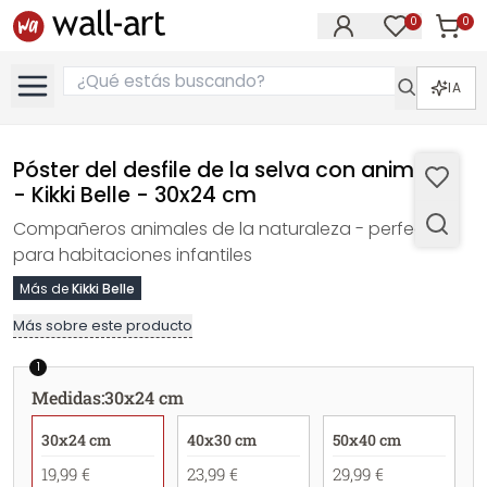
0
0
Artícul
Artículos e
IA
Póster del desfile de la selva con animales
- Kikki Belle - 30x24 cm
Compañeros animales de la naturaleza - perfecto
para habitaciones infantiles
Más de
Kikki Belle
Más sobre este producto
1
Medidas
:
30x24 cm
30x24 cm
40x30 cm
50x40 cm
19,99 €
23,99 €
29,99 €