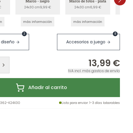
o
Marco - negro
Marco de fotos - plata
Marco
a
€
24x30 cm
9,99 €
24x30 cm
6,99 €
24x3
ón
más información
más información
más 
3
8
 diseño
Accesorios a juego
13,99 €
IVA incl. más gastos de envío
Añadir al carrito
9362-K24X30
Listo para enviar
: 1-3 días laborables