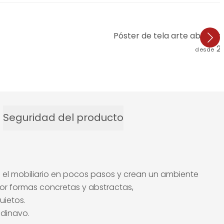
Póster de tela arte abstract
2
desde
Seguridad del producto
 el mobiliario en pocos pasos y crean un ambiente
por formas concretas y abstractas,
uietos.
ndinavo.