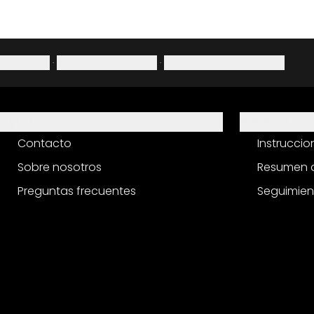
Aviso legal
·
Política de privacidad
·
Derecho de desistimiento
Ayuda
Servicio
Contacto
Instrucci
Sobre nosotros
Resumen d
Preguntas frecuentes
Seguimien