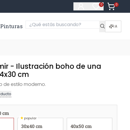
0
Artículos e
0
Artículos en fa
Pinturas
IA
ir - Ilustración boho de una
24x30 cm
 de estilo moderno.
oducto
0 cm
★
popular
30x40 cm
40x50 cm