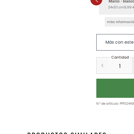
Marco - blanc
24x30 cm
9,99 
más informaci
Más con este
Cantidad
N.º de artículo
:
PP1X244