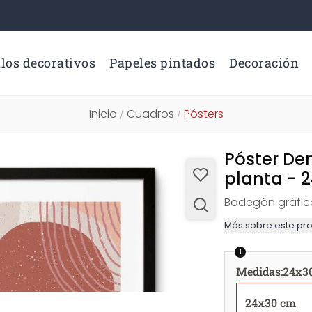
los decorativos
Papeles pintados
Decoración
Inicio
Cuadros
Pósters
/
/
Póster Dem
planta - 
Bodegón gráfico
Más sobre este pr
1
Medidas
:
24x3
24x30 cm