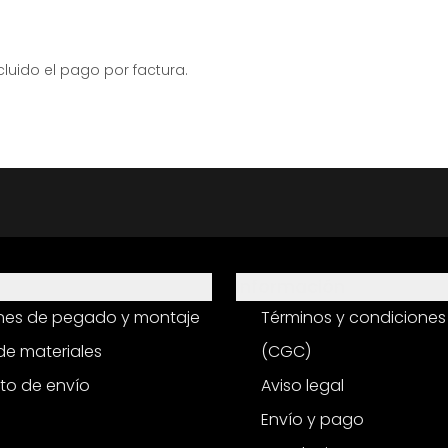
ido el pago por factura.
Información
ones de pegado y montaje
Términos y condiciones
e materiales
(CGC)
to de envío
Aviso legal
Envío y pago