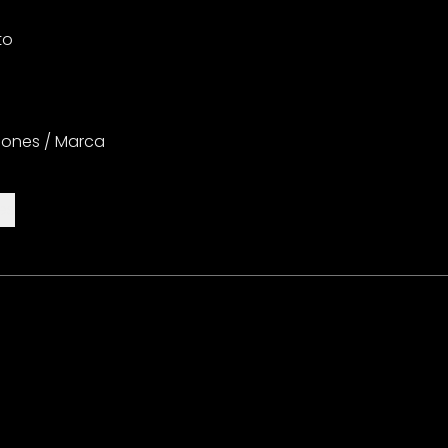
to
iones / Marca
es