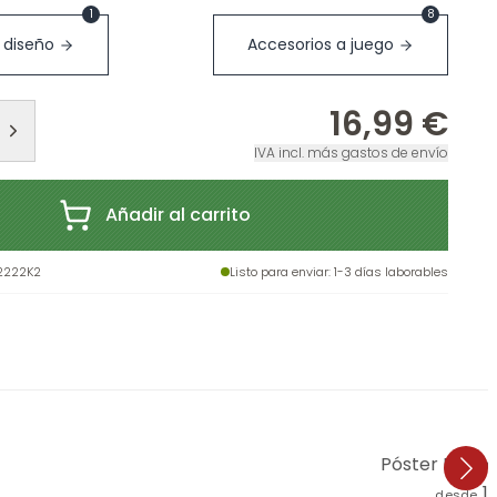
1
8
 diseño
Accesorios a juego
16,99 €
IVA incl. más gastos de envío
Añadir al carrito
32222K2
Listo para enviar
: 1-3 días laborables
Póster Delica
1
desde