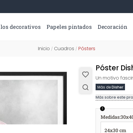
los decorativos
Papeles pintados
Decoración
Inicio
Cuadros
Pósters
/
/
Póster Dis
Un motivo fasci
Más de
Disher
Más sobre este pr
1
Medidas
:
30x4
24x30 cm