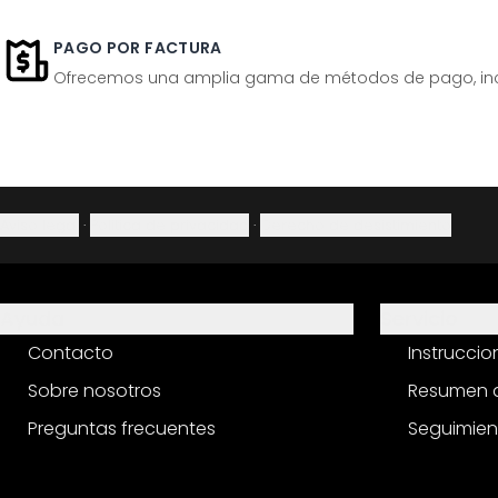
PAGO POR FACTURA
Ofrecemos una amplia gama de métodos de pago, inclu
Aviso legal
·
Política de privacidad
·
Derecho de desistimiento
Ayuda
Servicio
Contacto
Instrucci
Sobre nosotros
Resumen d
Preguntas frecuentes
Seguimien