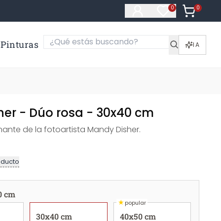
0
Artículos e
0
Artículos en fa
Pinturas
IA
her - Dúo rosa - 30x40 cm
nante de la fotoartista Mandy Disher.
oducto
0 cm
★
popular
30x40 cm
40x50 cm