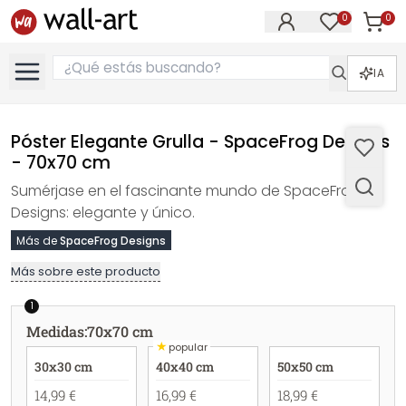
0
0
Artícul
Artículos e
IA
Póster Elegante Grulla - SpaceFrog Designs
- 70x70 cm
Sumérjase en el fascinante mundo de SpaceFrog
Designs: elegante y único.
Más de
SpaceFrog Designs
Más sobre este producto
1
Medidas
:
70x70 cm
★
popular
30x30 cm
40x40 cm
50x50 cm
14,99 €
16,99 €
18,99 €