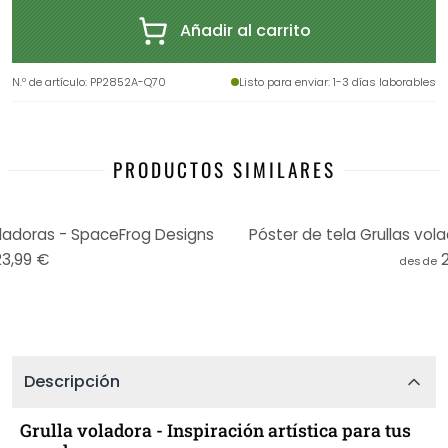
Añadir al carrito
N.º de artículo
:
PP2852A-Q70
Listo para enviar
: 1-3 días laborables
PRODUCTOS SIMILARES
adoras - SpaceFrog Designs
Póster de tela Grullas vol
23,99 €
desde
Descripción
Grulla voladora - Inspiración artística para tus