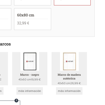
60x80 cm
32,99 €
marcos
o
Marco - negro
Marco de madera
auténtica
€
40x50 cm
19,99 €
40x50 cm
26,99 €
ón
más información
más información
8