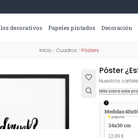
los decorativos
Papeles pintados
Decoración
Inicio
Cuadros
Pósters
/
/
Póster ¿E
Nuestros carte
Más sobre este pr
1
Medidas
:
40x5
★
popular
24x30 cm
13,99 €