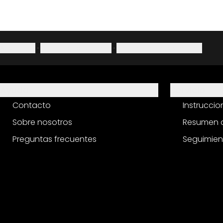
Aviso legal
·
Política de privacidad
·
Derecho de desistimiento
Ayuda
Servicio
Contacto
Instrucci
Sobre nosotros
Resumen d
Preguntas frecuentes
Seguimien