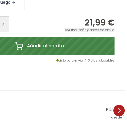
 juego
21,99 €
IVA incl. más gastos de envío
Añadir al carrito
Listo para enviar
: 1-3 días laborables
Póster Be
1
desde