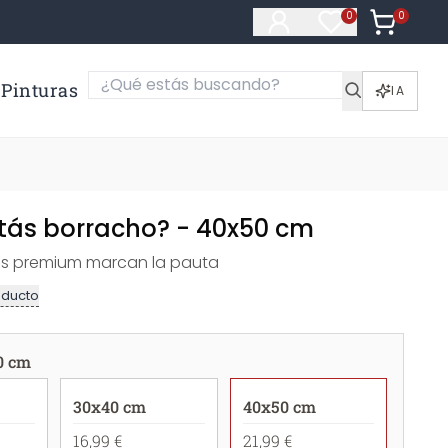
0
Artículos e
0
Artículos en fa
Pinturas
IA
stás borracho? - 40x50 cm
les premium marcan la pauta
oducto
0 cm
30x40 cm
40x50 cm
16,99 €
21,99 €