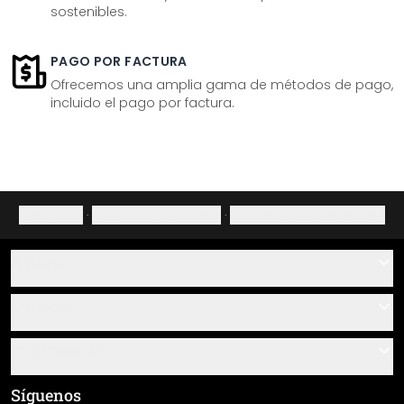
sostenibles.
PAGO POR FACTURA
Ofrecemos una amplia gama de métodos de pago,
incluido el pago por factura.
Aviso legal
·
Política de privacidad
·
Derecho de desistimiento
Ayuda
Contacto
Servicio
Sobre nosotros
Instrucciones de pegado y montaje
Información
Preguntas frecuentes
Resumen de materiales
Términos y condiciones generales (CGC)
Síguenos