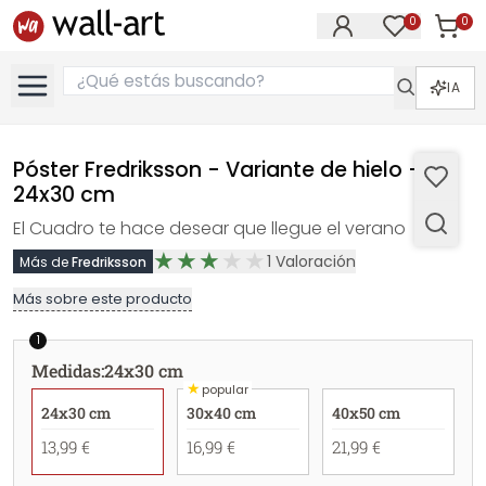
0
0
Artícul
Artículos e
IA
Póster Fredriksson - Variante de hielo -
24x30 cm
El Cuadro te hace desear que llegue el verano
1
Valoración
Más de
Fredriksson
Más sobre este producto
1
Medidas
:
24x30 cm
★
popular
24x30 cm
30x40 cm
40x50 cm
13,99 €
16,99 €
21,99 €