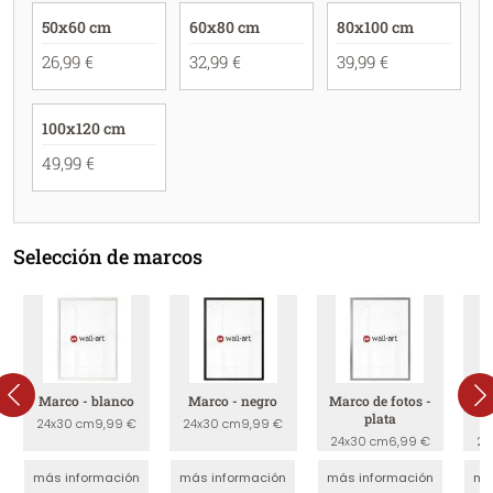
50x60 cm
60x80 cm
80x100 cm
26,99 €
32,99 €
39,99 €
100x120 cm
49,99 €
Selección de marcos
Marco - blanco
Marco - negro
Marco de fotos -
Ma
plata
24x30 cm
9,99 €
24x30 cm
9,99 €
24x30 cm
6,99 €
24
más información
más información
más información
má