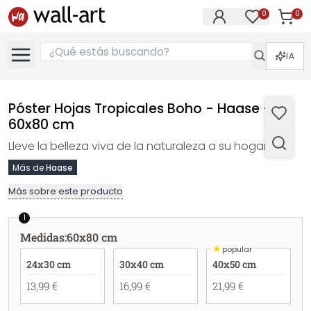
0
0
Artícul
Artículos e
IA
Póster Hojas Tropicales Boho - Haase -
60x80 cm
Lleve la belleza viva de la naturaleza a su hogar.
Más de
Haase
Más sobre este producto
1
Medidas
:
60x80 cm
★
popular
24x30 cm
30x40 cm
40x50 cm
13,99 €
16,99 €
21,99 €