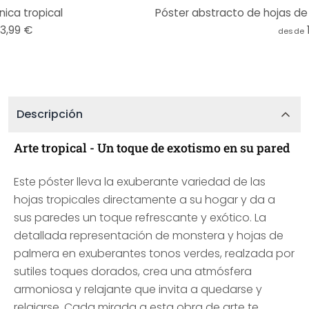
ica tropical
Póster abstracto de hojas d
13,99 €
desde
Descripción
Arte tropical - Un toque de exotismo en su pared
Este póster lleva la exuberante variedad de las
hojas tropicales directamente a su hogar y da a
sus paredes un toque refrescante y exótico. La
detallada representación de monstera y hojas de
palmera en exuberantes tonos verdes, realzada por
sutiles toques dorados, crea una atmósfera
armoniosa y relajante que invita a quedarse y
relajarse. Cada mirada a esta obra de arte te