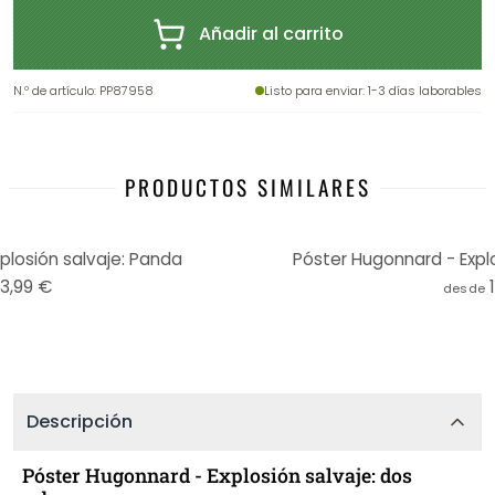
Añadir al carrito
N.º de artículo
:
PP87958
Listo para enviar
: 1-3 días laborables
PRODUCTOS SIMILARES
plosión salvaje: Panda
Póster Hugonnard - Explo
13,99 €
desde
Descripción
Póster Hugonnard - Explosión salvaje: dos