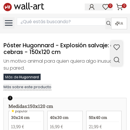
0
0
Artícul
Artículos e
IA
Póster Hugonnard - Explosión salvaje: dos
cebras - 150x120 cm
Un motivo animal para quien quiera algo inusual en
su pared.
Más de
Hugonnard
Más sobre este producto
1
Medidas
:
150x120 cm
★
popular
30x24 cm
40x30 cm
50x40 cm
13,99 €
16,99 €
21,99 €