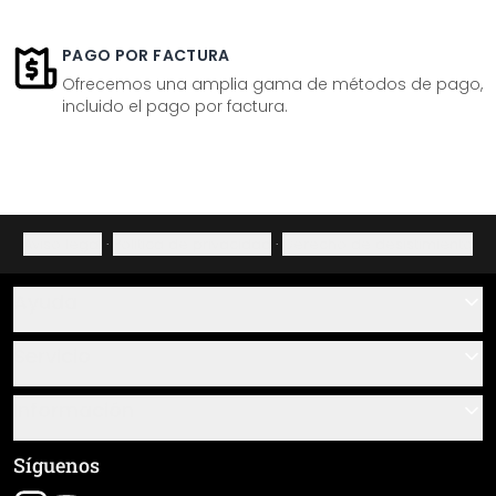
PAGO POR FACTURA
Ofrecemos una amplia gama de métodos de pago,
incluido el pago por factura.
Aviso legal
·
Política de privacidad
·
Derecho de desistimiento
Ayuda
Contacto
Servicio
Sobre nosotros
Instrucciones de pegado y montaje
Información
Preguntas frecuentes
Resumen de materiales
Términos y condiciones generales (CGC)
Síguenos
Seguimiento de envío