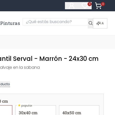
0
Artículos e
0
Artículos en fa
Pinturas
IA
antil Serval - Marrón - 24x30 cm
alvaje en la sabana
oducto
0 cm
★
popular
30x40 cm
40x50 cm