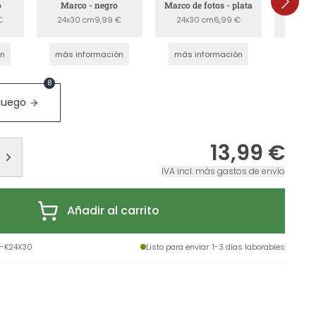
o
Marco - negro
Marco de fotos - plata
Marco
a
€
24x30 cm
9,99 €
24x30 cm
6,99 €
24x3
ón
más información
más información
más 
8
 juego
13,99 €
IVA incl. más gastos de envío
Añadir al carrito
-K24X30
Listo para enviar
: 1-3 días laborables