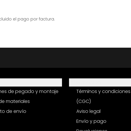
ido el pago por factura.
Información
ones de pegado y montaje
Términos y condiciones
e materiales
(CGC)
to de envío
Aviso legal
Envío y pago