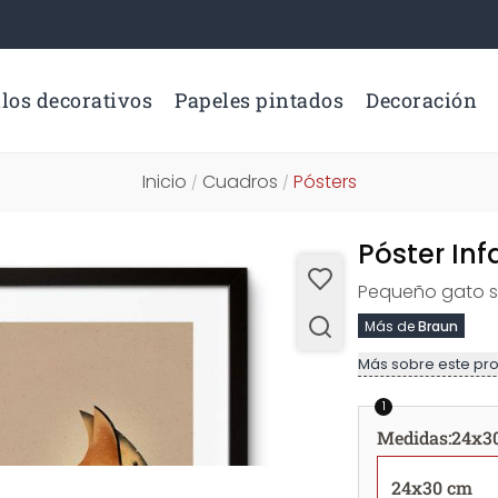
los decorativos
Papeles pintados
Decoración
Inicio
Cuadros
Pósters
/
/
Póster Inf
Pequeño gato s
Más de
Braun
Más sobre este pr
1
Medidas
:
24x3
24x30 cm