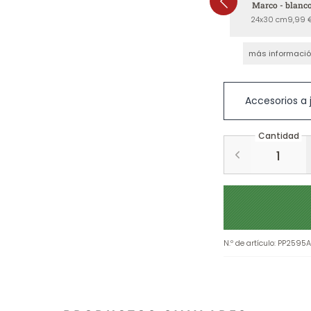
Marco - blanc
24x30 cm
9,99 
más informaci
Accesorios a
Cantidad
N.º de artículo
:
PP2595A