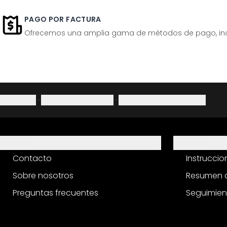
PAGO POR FACTURA
Ofrecemos una amplia gama de métodos de pago, inclu
Aviso legal
·
Política de privacidad
·
Derecho de desistimiento
Ayuda
Servicio
Contacto
Instrucci
Sobre nosotros
Resumen d
Preguntas frecuentes
Seguimien