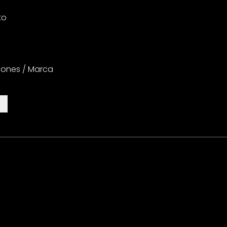
to
iones / Marca
es