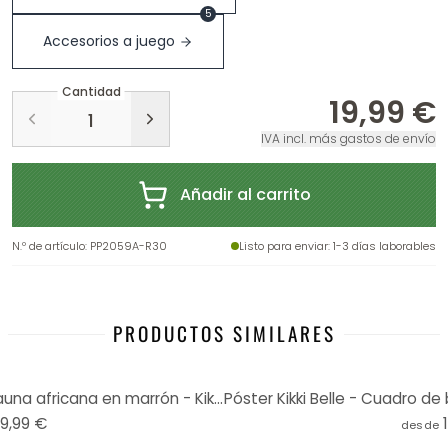
5
Accesorios a juego
Cantidad
19,99 €
IVA incl. más gastos de envío
Añadir al carrito
N.º de artículo
:
PP2059A-R30
Listo para enviar
: 1-3 días laborables
PRODUCTOS SIMILARES
Póster Sueños de selva - La fauna africana en marrón - Kikki Belle - Redondo
19,99 €
desde