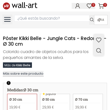
0
0
Artícul
Artículos e
IA
Póster Kikki Belle - Jungle Cats - Redondo -
Ø 30 cm
Colorido cuadro de objetos ocultos para los
pequeños amantes de la selva.
Más de
Kikki Belle
Más sobre este producto
1
Medidas
:
Ø 30 cm
★
popular
Ø 30 cm
Ø 50 cm
Ø 70 cm
19,99 €
29,99 €
39,99 €