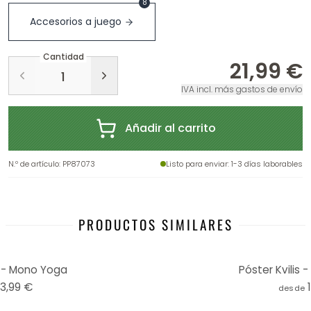
8
Accesorios a juego
Cantidad
21,99 €
IVA incl. más gastos de envío
Añadir al carrito
N.º de artículo
:
PP87073
Listo para enviar
: 1-3 días laborables
PRODUCTOS SIMILARES
 - Mono Yoga
Póster Kvilis -
13,99 €
desde