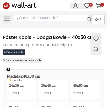
0
0
Artícul
Artículos e
IA
Póster Kools - Docga Bowie - 40x50 cm
Un perro con gafas y cuatro amiguitos.
Más de
Kools
Más sobre este producto
1
Medidas
:
40x50 cm
★
popular
24x30 cm
30x40 cm
40x50 cm
13,99 €
16,99 €
21,99 €