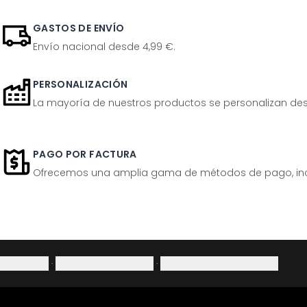
GASTOS DE ENVÍO
Envío nacional desde 4,99 €.
PERSONALIZACIÓN
La mayoría de nuestros productos se personalizan desp
PAGO POR FACTURA
Ofrecemos una amplia gama de métodos de pago, inclu
Aviso legal
·
Política de privacidad
·
Derecho de desistimiento