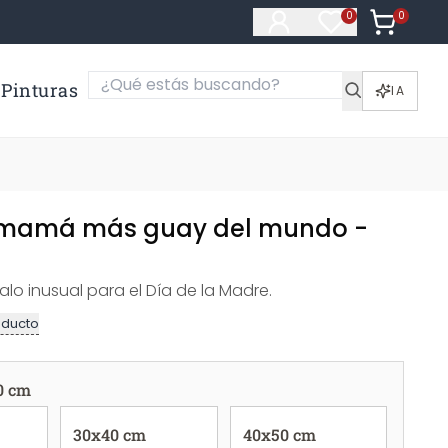
0
Artículos e
0
Artículos en fa
Pinturas
IA
a mamá más guay del mundo -
lo inusual para el Día de la Madre.
oducto
0 cm
30x40 cm
40x50 cm