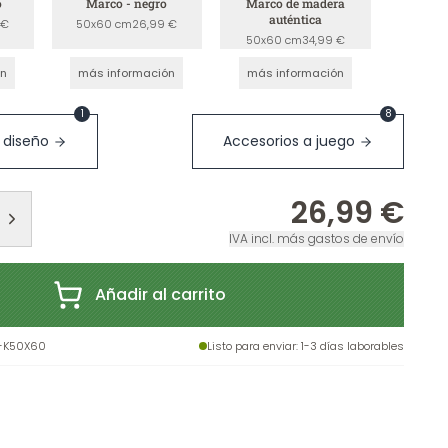
o
Marco - negro
Marco de madera
auténtica
 €
50x60 cm
26,99 €
50x60 cm
34,99 €
ón
más información
más información
1
8
 diseño
Accesorios a juego
26,99 €
IVA incl. más gastos de envío
Añadir al carrito
-K50X60
Listo para enviar
: 1-3 días laborables