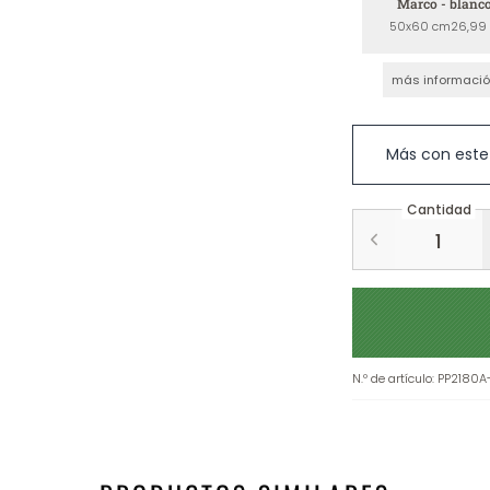
Marco - blanc
50x60 cm
26,99
más informaci
Más con este
Cantidad
N.º de artículo
:
PP2180A