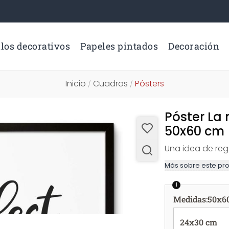
los decorativos
Papeles pintados
Decoración
Inicio
Cuadros
Pósters
/
/
Póster L
50x60 cm
Una idea de rega
Más sobre este pr
1
Medidas
:
50x6
24x30 cm