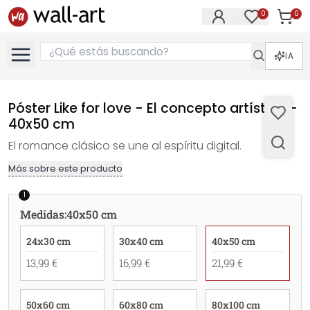
0
0
Artícul
Artículos e
IA
Póster Like for love - El concepto artístico -
40x50 cm
El romance clásico se une al espíritu digital.
Más sobre este producto
1
Medidas
:
40x50 cm
24x30 cm
30x40 cm
40x50 cm
13,99 €
16,99 €
21,99 €
50x60 cm
60x80 cm
80x100 cm