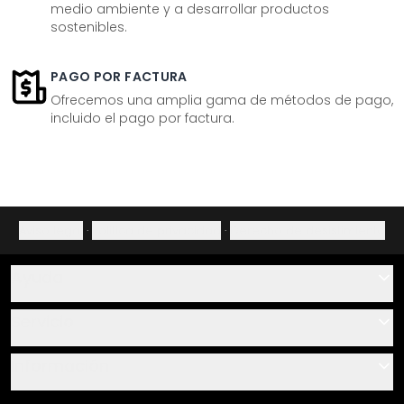
medio ambiente y a desarrollar productos
sostenibles.
PAGO POR FACTURA
Ofrecemos una amplia gama de métodos de pago,
incluido el pago por factura.
Aviso legal
·
Política de privacidad
·
Derecho de desistimiento
Ayuda
Contacto
Servicio
Sobre nosotros
Instrucciones de pegado y montaje
Información
Preguntas frecuentes
Resumen de materiales