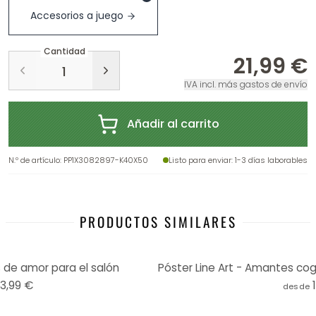
Accesorios a juego
Cantidad
21,99 €
IVA incl. más gastos de envío
Añadir al carrito
N.º de artículo
:
PP1X3082897-K40X50
Listo para enviar
: 1-3 días laborables
PRODUCTOS SIMILARES
 de amor para el salón
13,99 €
desde