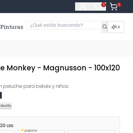
0
Artículos e
0
Artículos en fa
Pinturas
IA
ttle Monkey - Magnusson - 100x120
n peluche para bebés y niños.
oducto
120 cm
★
popular