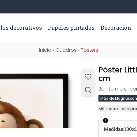
los decorativos
Papeles pintados
Decoración
Inicio
Cuadros
Pósters
/
/
Póster Li
cm
Bonito mural co
Más de
Magnusson
Más sobre este pr
1
Medidas
:
100x