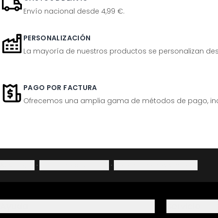
Envío nacional desde 4,99 €.
PERSONALIZACIÓN
La mayoría de nuestros productos se personalizan desp
PAGO POR FACTURA
Ofrecemos una amplia gama de métodos de pago, inclu
Aviso legal
·
Política de privacidad
·
Derecho de desistimiento
Ayuda
Servicio