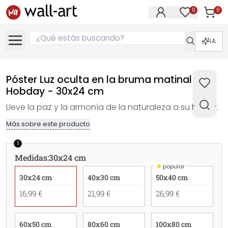
0
0
Artícul
Artículos e
IA
Póster Luz oculta en la bruma matinal -
Hobday - 30x24 cm
Lleve la paz y la armonía de la naturaleza a su hogar.
Más sobre este producto
1
Medidas
:
30x24 cm
★
popular
30x24 cm
40x30 cm
50x40 cm
16,99 €
21,99 €
26,99 €
60x50 cm
80x60 cm
100x80 cm