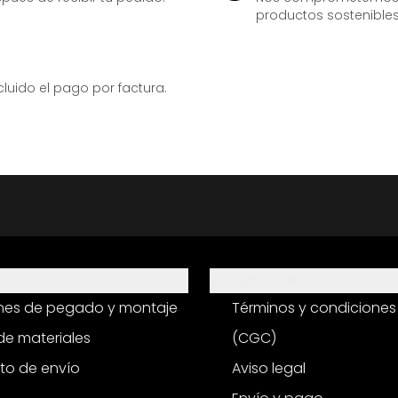
productos sostenibles
ido el pago por factura.
Información
ones de pegado y montaje
Términos y condiciones
e materiales
(CGC)
to de envío
Aviso legal