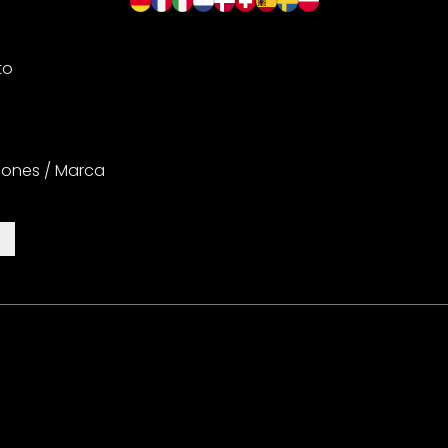
to
iones / Marca
es