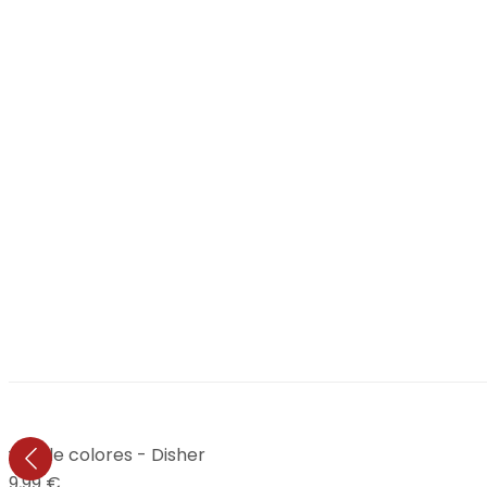
las de colores - Disher
19,99 €