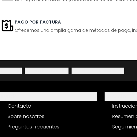
PAGO POR FACTURA
Ofrecemos una amplia gama de métodos de pago, inclu
Aviso legal
·
Política de privacidad
·
Derecho de desistimiento
Ayuda
Servicio
Contacto
Instrucci
Sobre nosotros
Resumen d
Preguntas frecuentes
Seguimien