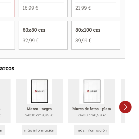
16,99 €
21,99 €
60x80 cm
80x100 cm
32,99 €
39,99 €
marcos
o
Marco - negro
Marco de fotos - plata
Marco
a
€
24x30 cm
9,99 €
24x30 cm
6,99 €
24x3
ón
más información
más información
más 