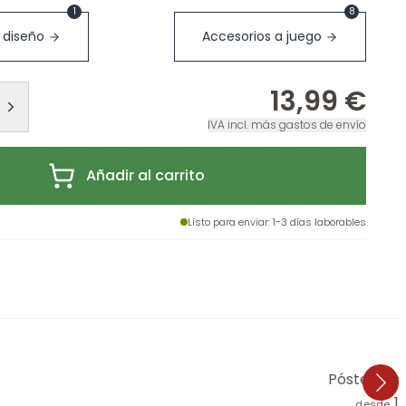
1
8
 diseño
Accesorios a juego
13,99 €
IVA incl. más gastos de envío
Añadir al carrito
Listo para enviar
: 1-3 días laborables
Póster Melz
1
desde