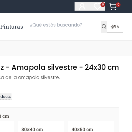
0
Artículos e
0
Artículos en fa
Pinturas
IA
lz - Amapola silvestre - 24x30 cm
a de la amapola silvestre.
oducto
0 cm
30x40 cm
40x50 cm