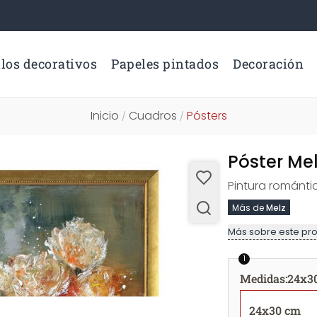
los decorativos
Papeles pintados
Decoración
Inicio
Cuadros
Pósters
/
/
Póster Me
Pintura romántic
Más de
Melz
Más sobre este pr
1
Medidas
:
24x3
24x30 cm