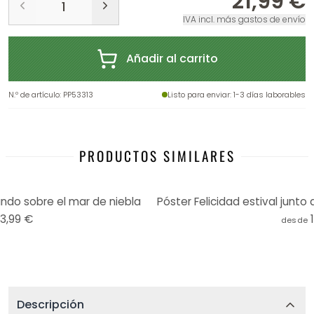
21,99 €
IVA incl. más gastos de envío
Añadir al carrito
N.º de artículo
:
PP53313
Listo para enviar
: 1-3 días laborables
PRODUCTOS SIMILARES
undo sobre el mar de niebla
13,99 €
desde
Descripción