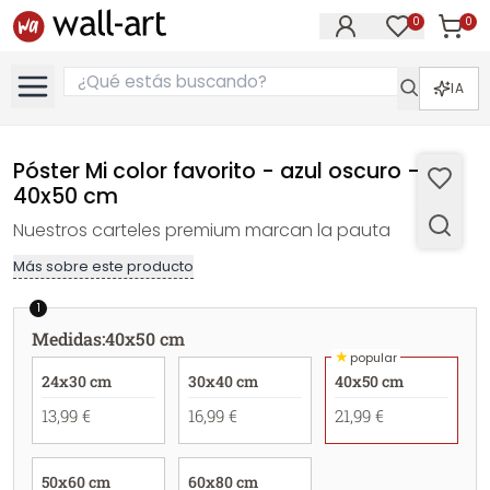
0
0
Artícul
Artículos e
IA
Póster Mi color favorito - azul oscuro -
40x50 cm
Nuestros carteles premium marcan la pauta
Más sobre este producto
1
Medidas
:
40x50 cm
★
popular
24x30 cm
30x40 cm
40x50 cm
13,99 €
16,99 €
21,99 €
50x60 cm
60x80 cm