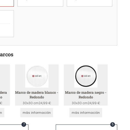
marcos
dera
Marco de madera blanco -
Marco de madera negro -
do
Redondo
Redondo
 €
30x30 cm
24,99 €
30x30 cm
24,99 €
ón
más información
más información
7
5