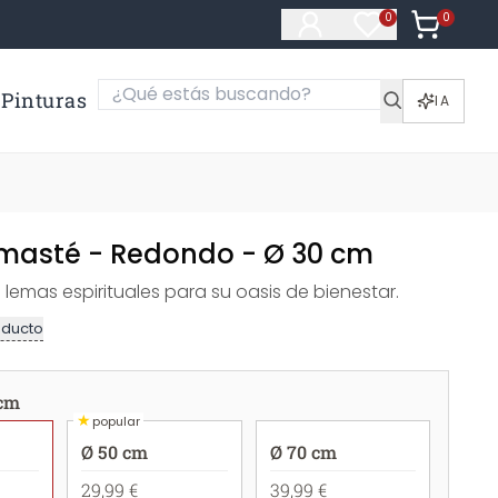
0
Artículos e
0
Artículos en fa
Pinturas
IA
masté - Redondo - Ø 30 cm
lemas espirituales para su oasis de bienestar.
oducto
 cm
★
popular
Ø 50 cm
Ø 70 cm
29,99 €
39,99 €