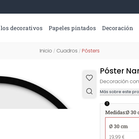
los decorativos
Papeles pintados
Decoración
Inicio
Cuadros
Pósters
/
/
Póster Na
Decoración con 
Más sobre este pr
1
Medidas
:
Ø 30
Ø 30 cm
19,99 €