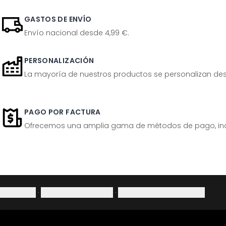
GASTOS DE ENVÍO
Envío nacional desde 4,99 €.
PERSONALIZACIÓN
La mayoría de nuestros productos se personalizan desp
PAGO POR FACTURA
Ofrecemos una amplia gama de métodos de pago, inclu
Aviso legal
·
Política de privacidad
·
Derecho de desistimiento