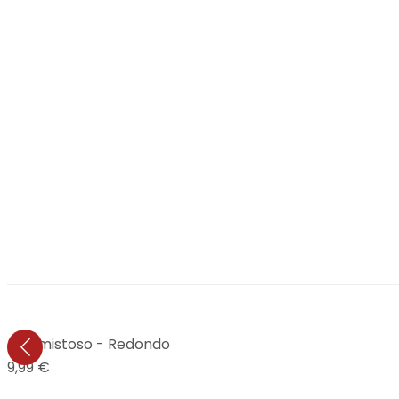
aludo amistoso - Redondo
19,99 €