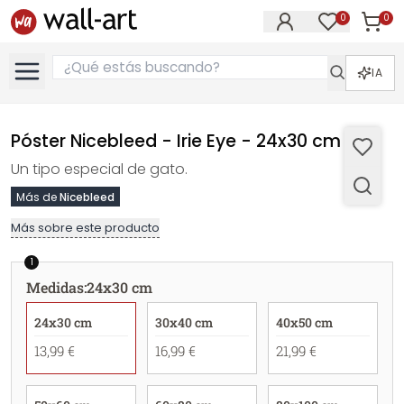
0
0
Artícul
Artículos e
IA
Póster Nicebleed - Irie Eye - 24x30 cm
Un tipo especial de gato.
Más de
Nicebleed
Más sobre este producto
1
Medidas
:
24x30 cm
24x30 cm
30x40 cm
40x50 cm
13,99 €
16,99 €
21,99 €