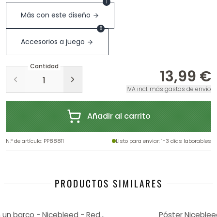
1
Más con este diseño
8
Accesorios a juego
Cantidad
13,99 €
IVA incl. más gastos de envío
Añadir al carrito
N.º de artículo
:
PP88811
Listo para enviar
: 1-3 días laborables
PRODUCTOS SIMILARES
Póster Espacio: Astronauta en un barco - Nicebleed - Redondo
Póster Nicebleed