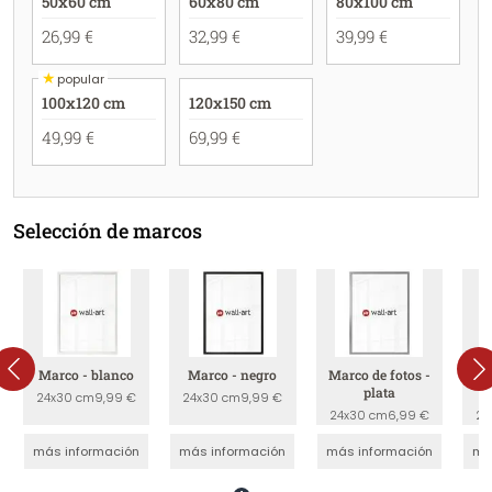
50x60 cm
60x80 cm
80x100 cm
26,99 €
32,99 €
39,99 €
★
popular
100x120 cm
120x150 cm
49,99 €
69,99 €
Selección de marcos
Marco - blanco
Marco - negro
Marco de fotos -
Ma
plata
24x30 cm
9,99 €
24x30 cm
9,99 €
24x30 cm
6,99 €
24
más información
más información
más información
má