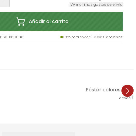
IVA incl. más gastos de envío
Añadir al carrito
3660-K80X100
Listo para enviar
: 1-3 días laborables
Póster colores pastel
1
desde