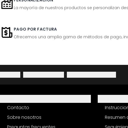
PERSONALIZACIÓN
La mayoría de nuestros productos se personalizan desp
PAGO POR FACTURA
Ofrecemos una amplia gama de métodos de pago, inclu
Aviso legal
·
Política de privacidad
·
Derecho de desistimiento
Ayuda
Servicio
Contacto
Instrucci
Sobre nosotros
Resumen d
Preguntas frecuentes
Seguimien