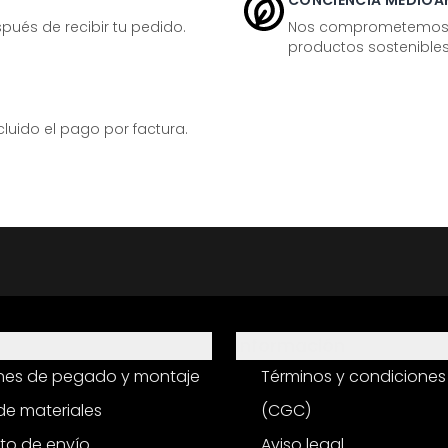
CONCIENCIA MEDIOA
ués de recibir tu pedido.
Nos comprometemos ac
productos sostenibles
ido el pago por factura.
Información
ones de pegado y montaje
Términos y condiciones
e materiales
(CGC)
to de envío
Aviso legal