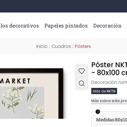
los decorativos
Papeles pintados
Decoración
Inicio
Cuadros
Pósters
/
/
Póster NKT
- 80x100 
Decoración romá
Más de
NKTN
Más sobre este pr
1
Medidas
:
80x1