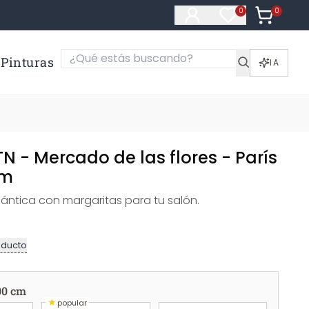
0
Artículos e
0
Artículos en fa
Pinturas
IA
N - Mercado de las flores - París
cm
ntica con margaritas para tu salón.
oducto
00 cm
★
popular