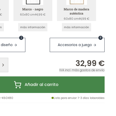
o
Marco - negro
Marco de madera
auténtica
 €
60x80 cm
44,99 €
60x80 cm
44,99 €
ón
más información
más información
2
8
 diseño
Accesorios a juego
32,99 €
IVA incl. más gastos de envío
Añadir al carrito
A-K60X80
Listo para enviar
: 1-3 días laborables