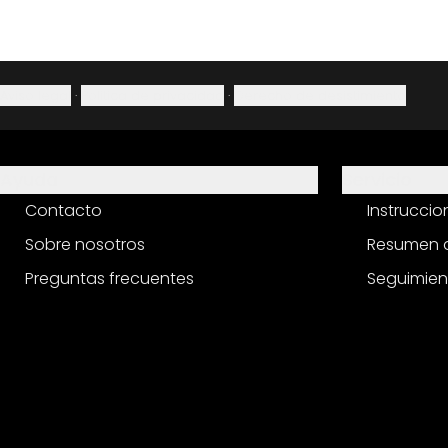
Aviso legal
·
Política de privacidad
·
Derecho de desistimiento
Ayuda
Servicio
Contacto
Instrucci
Sobre nosotros
Resumen d
Preguntas frecuentes
Seguimien