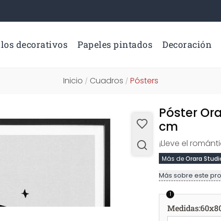
los decorativos
Papeles pintados
Decoración
Inicio
Cuadros
Pósters
/
/
Póster Ora
cm
¡Lleve el románt
Más de
Orara Studi
Más sobre este pr
1
Medidas
:
60x8