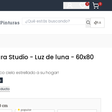
0
Artículos e
0
Artículos en fa
Pinturas
IA
ra Studio - Luz de luna - 60x80
ico cielo estrellado a su hogar!
o
oducto
0 cm
★
popular