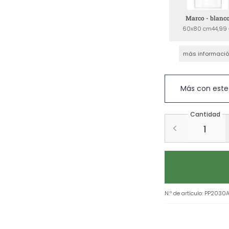
Marco - blanc
60x80 cm
44,99
más informaci
Más con este
Cantidad
N.º de artículo
:
PP2030