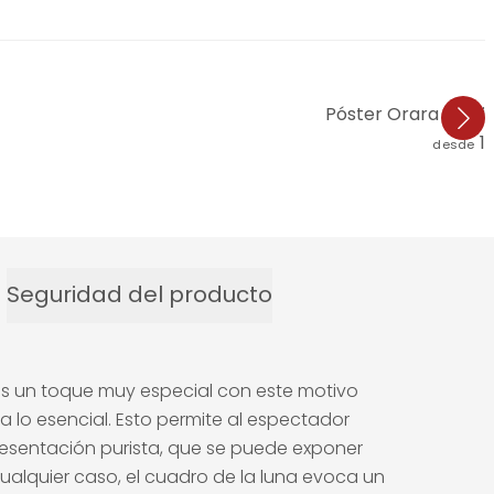
Póster Orara Studio 
1
desde
Seguridad del producto
es un toque muy especial con este motivo
e a lo esencial. Esto permite al espectador
presentación purista, que se puede exponer
ualquier caso, el cuadro de la luna evoca un