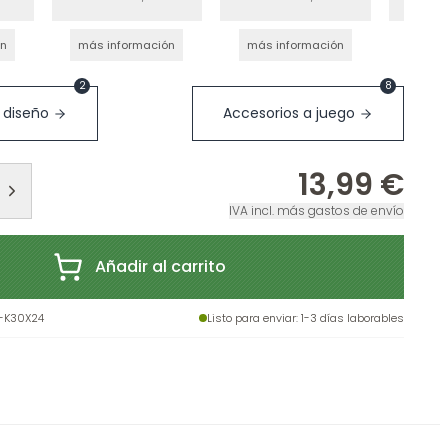
30x2
ón
más información
más información
más 
2
8
 diseño
Accesorios a juego
13,99 €
IVA incl. más gastos de envío
Añadir al carrito
-K30X24
Listo para enviar
: 1-3 días laborables