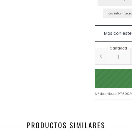
más informaci
Más con este
Cantidad
N.º de artículo
:
PP1600A
PRODUCTOS SIMILARES