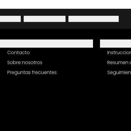
Aviso legal
·
Política de privacidad
·
Derecho de desistimiento
Ayuda
Servicio
Contacto
Instrucci
Sobre nosotros
Resumen d
Preguntas frecuentes
Seguimien