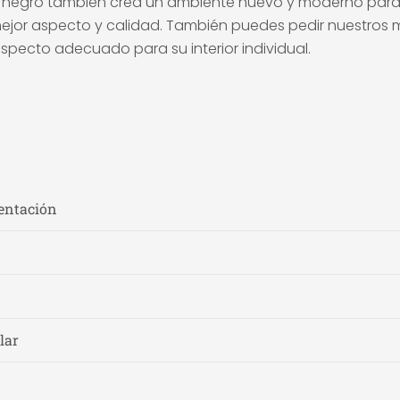
 en negro también crea un ambiente nuevo y moderno para 
mejor aspecto y calidad. También puedes pedir nuestros m
l aspecto adecuado para su interior individual.
entación
lar