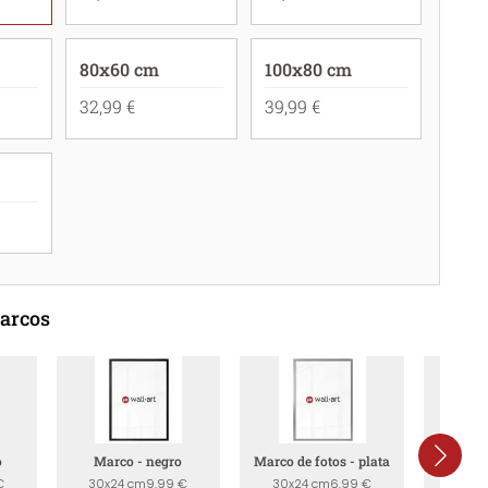
80x60 cm
100x80 cm
32,99 €
39,99 €
marcos
o
Marco - negro
Marco de fotos - plata
Marco
a
€
30x24 cm
9,99 €
30x24 cm
6,99 €