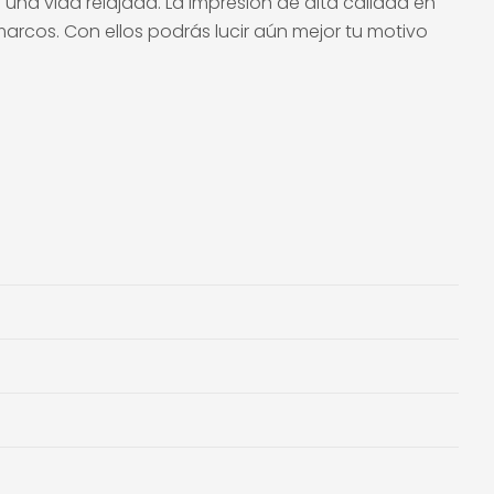
una vida relajada. La impresión de alta calidad en
arcos. Con ellos podrás lucir aún mejor tu motivo