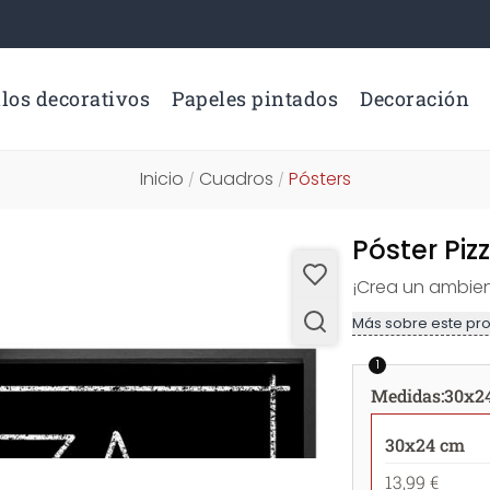
los decorativos
Papeles pintados
Decoración
Inicio
Cuadros
Pósters
/
/
Póster Piz
¡Crea un ambie
Más sobre este pr
1
Medidas
:
30x2
30x24 cm
13,99 €