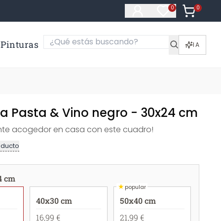
0
Artículos e
0
Artículos en fa
Pinturas
IA
za Pasta & Vino negro - 30x24 cm
nte acogedor en casa con este cuadro!
oducto
4 cm
★
popular
40x30 cm
50x40 cm
16,99 €
21,99 €