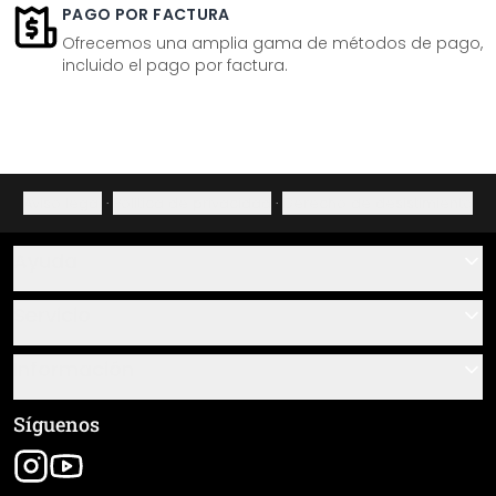
PAGO POR FACTURA
Ofrecemos una amplia gama de métodos de pago,
incluido el pago por factura.
Aviso legal
·
Política de privacidad
·
Derecho de desistimiento
Ayuda
Contacto
Servicio
Sobre nosotros
Instrucciones de pegado y montaje
Información
Preguntas frecuentes
Resumen de materiales
Términos y condiciones generales (CGC)
Síguenos
Seguimiento de envío
Aviso legal
Envío y pago