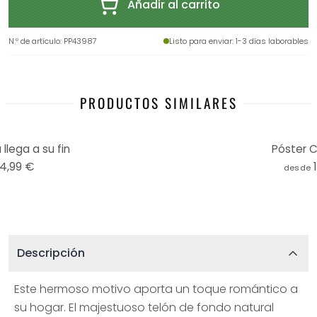
Añadir al carrito
N.º de artículo
:
PP43987
Listo para enviar
: 1-3 días laborables
PRODUCTOS SIMILARES
llega a su fin
Póster C
14,99 €
desde
Descripción
Este hermoso motivo aporta un toque romántico a
su hogar. El majestuoso telón de fondo natural