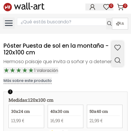
0
0
Artícul
Artículos e
IA
Póster Puesta de sol en la montaña -
120x100 cm
Hermoso paisaje que invita a soñar y a detenerse.
1
Valoración
Más sobre este producto
1
Medidas
:
120x100 cm
30x24 cm
40x30 cm
50x40 cm
13,99 €
16,99 €
21,99 €