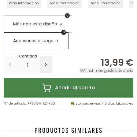
más información
más información
más información
má
5
Más con este diseño
8
Accesorios a juego
Cantidad
13,99 €
IVA incl. más gastos de envío
Añadir al carrito
N.º de artículo
:
PP3015A-K24X30
Listo para enviar
: 1-3 días laborables
PRODUCTOS SIMILARES