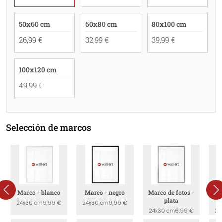
50x60 cm
60x80 cm
80x100 cm
26,99 €
32,99 €
39,99 €
100x120 cm
49,99 €
Selección de marcos
Marco - blanco
Marco - negro
Marco de fotos -
Ma
plata
24x30 cm
9,99 €
24x30 cm
9,99 €
24x30 cm
6,99 €
24