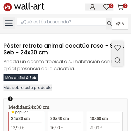
0
0
Artícul
Artículos e
IA
Póster retrato animal cacatúa rosa - Sisi &
Seb - 24x30 cm
Añada un acento tropical a su habitación con la
grácil presencia de la cacatúa.
Más de
Sisi & Seb
Más sobre este producto
1
Medidas
:
24x30 cm
★
popular
24x30 cm
30x40 cm
40x50 cm
13,99 €
16,99 €
21,99 €