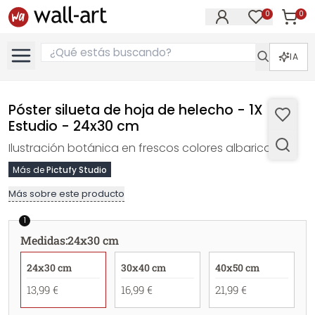
0
0
Artícul
Artículos e
IA
Póster silueta de hoja de helecho - 1X
Estudio - 24x30 cm
Ilustración botánica en frescos colores albaricoque.
Más de
Pictufy Studio
Más sobre este producto
1
Medidas
:
24x30 cm
24x30 cm
30x40 cm
40x50 cm
13,99 €
16,99 €
21,99 €