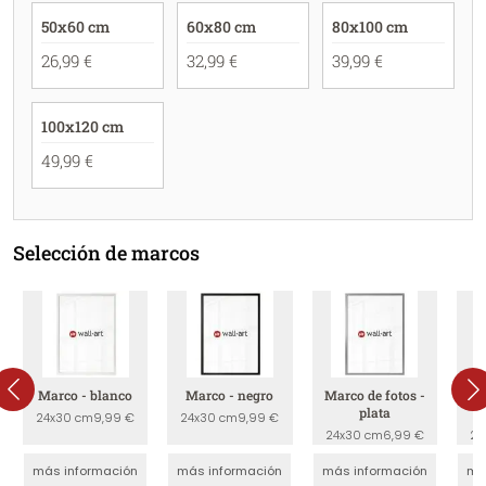
50x60 cm
60x80 cm
80x100 cm
26,99 €
32,99 €
39,99 €
100x120 cm
49,99 €
Selección de marcos
Marco - blanco
Marco - negro
Marco de fotos -
Ma
plata
24x30 cm
9,99 €
24x30 cm
9,99 €
24x30 cm
6,99 €
24
más información
más información
más información
má