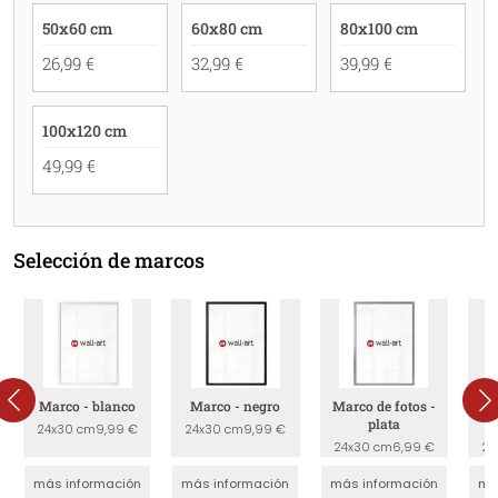
50x60 cm
60x80 cm
80x100 cm
26,99 €
32,99 €
39,99 €
100x120 cm
49,99 €
Selección de marcos
Marco - blanco
Marco - negro
Marco de fotos -
Ma
plata
24x30 cm
9,99 €
24x30 cm
9,99 €
24x30 cm
6,99 €
24
más información
más información
más información
má