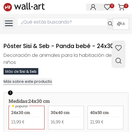
0
0
Artícul
Artículos e
IA
Póster Sisi & Seb - Panda bebé - 24x30 cm
Decoración de animales para la habitación de los
niños
Más de
Sisi & Seb
Más sobre este producto
1
Medidas
:
24x30 cm
★
popular
24x30 cm
30x40 cm
40x50 cm
13,99 €
16,99 €
21,99 €