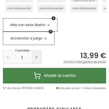
24x30 cm
6,99 €
24
más información
más información
más información
má
4
Más con este diseño
8
Accesorios a juego
Cantidad
13,99 €
IVA incl. más gastos de envío
Añadir al carrito
N.º de artículo
:
PP2281A-K24X30
Listo para enviar
: 1-3 días laborables