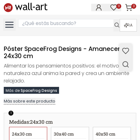
0
0
Artícul
Artículos e
IA
Póster SpaceFrog Designs - Amanecer -
24x30 cm
Alimentar los pensamientos positivos: el motivo de
naturaleza azul anima la pared y crea un ambiente
relajado.
Más de
SpaceFrog Designs
Más sobre este producto
1
Medidas
:
24x30 cm
24x30 cm
30x40 cm
40x50 cm