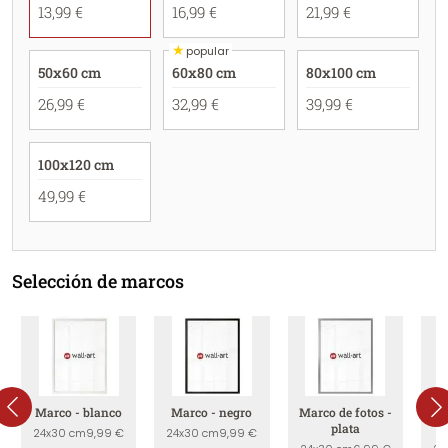
13,99 €
16,99 €
21,99 €
★
popular
50x60 cm
60x80 cm
80x100 cm
26,99 €
32,99 €
39,99 €
100x120 cm
49,99 €
Selección de marcos
Marco - blanco
Marco - negro
Marco de fotos -
Ma
plata
24x30 cm
9,99 €
24x30 cm
9,99 €