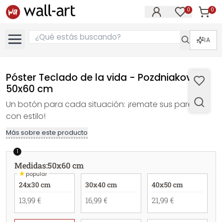
0
0
Artícul
Artículos e
IA
Póster Teclado de la vida - Pozdniakov -
50x60 cm
Un botón para cada situación: ¡remate sus paredes
con estilo!
Más sobre este producto
1
Medidas
:
50x60 cm
★
popular
24x30 cm
30x40 cm
40x50 cm
13,99 €
16,99 €
21,99 €