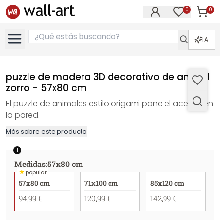
0
0
Artícul
Artículos e
IA
puzzle de madera 3D decorativo de animal
zorro - 57x80 cm
El puzzle de animales estilo origami pone el acento en
la pared.
Más sobre este producto
1
Medidas
:
57x80 cm
★
popular
57x80 cm
71x100 cm
85x120 cm
94,99 €
120,99 €
142,99 €