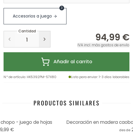
3
Accesorios a juego
Cantidad
94,99 €
IVA incl. más gastos de envío
Añadir al carrito
N.º de artículo
:
HK5392PM-57X80
Listo para enviar
: 1-3 días laborables
PRODUCTOS SIMILARES
chopo - juego de hojas
19,99 €
desde