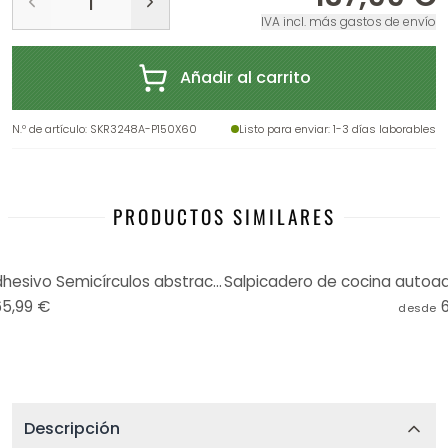
IVA incl. más gastos de envío
Añadir al carrito
N.º de artículo
:
SKR3248A-P150X60
Listo para enviar
: 1-3 días laborables
PRODUCTOS SIMILARES
Salpicadero de cocina autoadhesivo Semicírculos abstractos en beige suave - Bloomery Decor
65,99 €
desde
Descripción