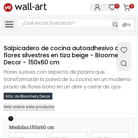
0
0
Artícul
Artículos e
IA
Salpicadero de cocina autoadhesivo con
flores silvestres en tiza beige - Bloomery
Decor - 150x60 cm
Flores suaves con aspecto de pizarra que
transformarán la pared de tu cocina en un moderno
prado de flores boho en un abrir y cerrar de ojos.
Más de
Bloomery Decor
Más sobre este producto
1
Medidas
:
150x60 cm