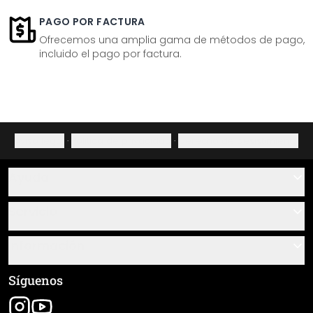
PAGO POR FACTURA
Ofrecemos una amplia gama de métodos de pago,
incluido el pago por factura.
Aviso legal
·
Política de privacidad
·
Derecho de desistimiento
Ayuda
Contacto
Servicio
Sobre nosotros
Instrucciones de pegado y montaje
Información
Preguntas frecuentes
Resumen de materiales
Términos y condiciones generales (CGC)
Síguenos
Seguimiento de envío
Aviso legal