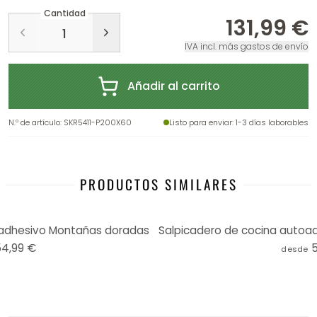
Cantidad
131,99 €
IVA incl. más gastos de envío
Añadir al carrito
N.º de artículo
:
SKR5411-P200X60
Listo para enviar
: 1-3 días laborables
PRODUCTOS SIMILARES
oadhesivo Montañas doradas
54,99 €
desde