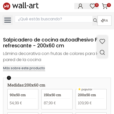
0
0
Artícul
Artículos e
IA
Salpicadero de cocina autoadhesivo Fruta
refrescante - 200x60 cm
Lámina decorativa con frutas de colores para la
pared de la cocina
Más sobre este producto
1
Medidas
:
200x60 cm
★
popular
90x50 cm
150x50 cm
200x50 cm
54,99 €
87,99 €
109,99 €