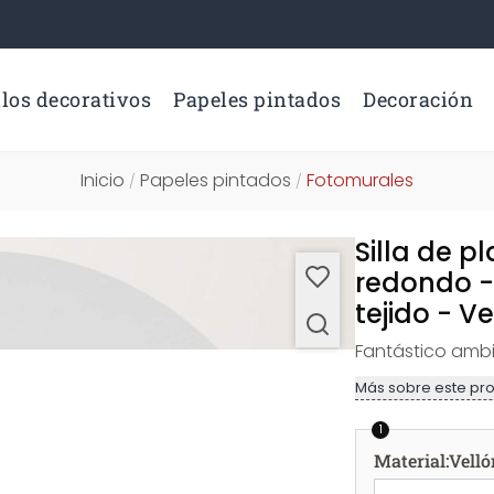
los decorativos
Papeles pintados
Decoración
Inicio
Papeles pintados
Fotomurales
/
/
Silla de p
redondo -
tejido - V
Fantástico ambi
Más sobre este pr
1
Material
:
Velló