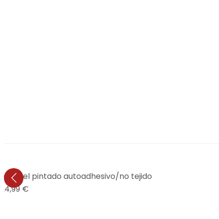
 - Papel pintado autoadhesivo/no tejido
24,99 €