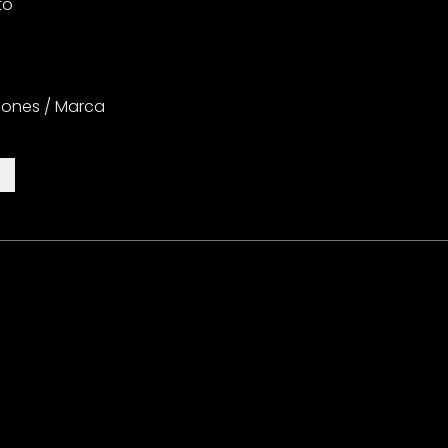
to
iones / Marca
es