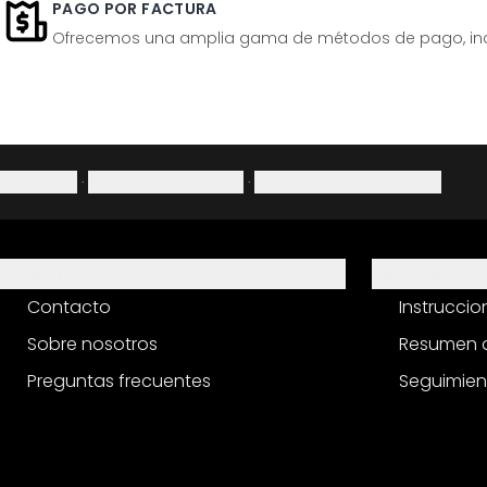
PAGO POR FACTURA
Ofrecemos una amplia gama de métodos de pago, inclu
Aviso legal
·
Política de privacidad
·
Derecho de desistimiento
Ayuda
Servicio
Contacto
Instrucci
Sobre nosotros
Resumen d
Preguntas frecuentes
Seguimien