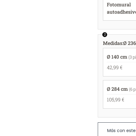
Fotomural
autoadhesiv
2
Medidas
:
Ø 236
Ø 140 cm
(3 p
42,99 €
Ø 284 cm
(6 
105,99 €
Más con este