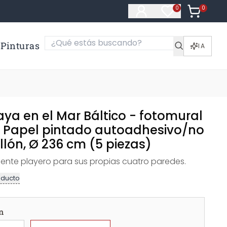
0
Artículos e
0
Artículos en fa
Pinturas
IA
laya en el Mar Báltico - fotomural
 Papel pintado autoadhesivo/no
ellón, Ø 236 cm (5 piezas)
ente playero para sus propias cuatro paredes.
oducto
n