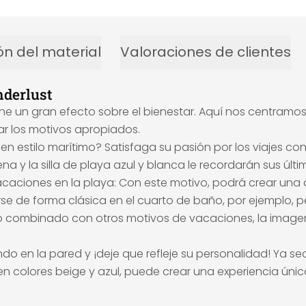
ón del material
Valoraciones de clientes
nderlust
 un gran efecto sobre el bienestar. Aquí nos centramos en
r los motivos apropiados.
 en estilo marítimo? Satisfaga su pasión por los viajes c
rena y la silla de playa azul y blanca le recordarán sus úl
acaciones en la playa: Con este motivo, podrá crear un
arse de forma clásica en el cuarto de baño, por ejemplo,
o combinado con otros motivos de vacaciones, la imagen 
en la pared y ¡deje que refleje su personalidad! Ya sea p
 en colores beige y azul, puede crear una experiencia úni