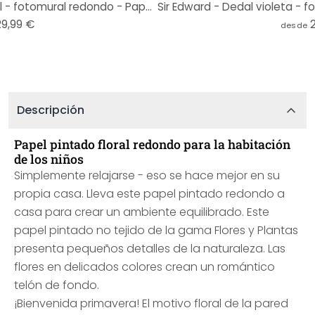
Sir Edward - Prado salvaje azul - fotomural redondo - Papel pintado autoadhesivo/no tejido
29,99 €
desde
Descripción
Papel pintado floral redondo para la habitación
de los niños
Simplemente relajarse - eso se hace mejor en su
propia casa. Lleva este papel pintado redondo a
casa para crear un ambiente equilibrado. Este
papel pintado no tejido de la gama Flores y Plantas
presenta pequeños detalles de la naturaleza. Las
flores en delicados colores crean un romántico
telón de fondo.
¡Bienvenida primavera! El motivo floral de la pared