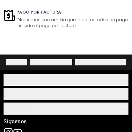
PAGO POR FACTURA
Ofrecemos una amplia gama de métodos de pago,
incluido el pago por factura.
Aviso legal
·
Política de privacidad
·
Derecho de desistimiento
Ayuda
Contacto
Servicio
Sobre nosotros
Instrucciones de pegado y montaje
Información
Preguntas frecuentes
Resumen de materiales
Términos y condiciones generales (CGC)
Síguenos
Seguimiento de envío
Aviso legal