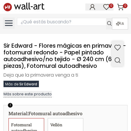
0
0
Artícul
Artículos e
IA
Sir Edward - Flores mágicas en primavera -
fotomural redondo - Papel pintado
autoadhesivo/no tejido - Ø 240 cm (6
piezas), Fotomural autoadhesivo
Deja que la primavera venga a ti
Más de
Sir Edward
Más sobre este producto
1
Material
:
Fotomural autoadhesivo
Fotomural
Vellón
autoadhesivo