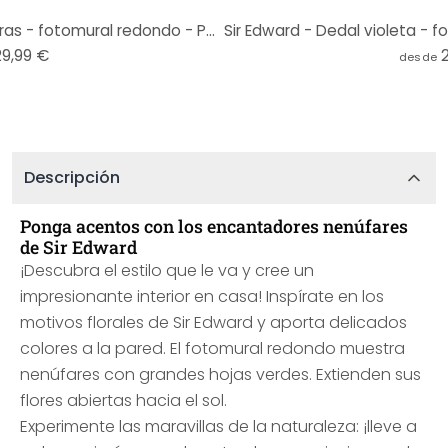
Sir Edward - Flores encantadoras - fotomural redondo - Papel pintado autoadhesivo/no tejido
29,99 €
desde
Descripción
Ponga acentos con los encantadores nenúfares
de Sir Edward
¡Descubra el estilo que le va y cree un
impresionante interior en casa! Inspírate en los
motivos florales de Sir Edward y aporta delicados
colores a la pared. El fotomural redondo muestra
nenúfares con grandes hojas verdes. Extienden sus
flores abiertas hacia el sol.
Experimente las maravillas de la naturaleza: ¡lleve a