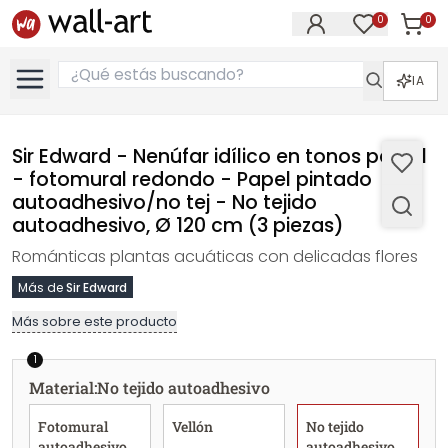
0
0
Artícul
Artículos e
IA
Sir Edward - Nenúfar idílico en tonos pastel
- fotomural redondo - Papel pintado
autoadhesivo/no tej - No tejido
autoadhesivo, Ø 120 cm (3 piezas)
Románticas plantas acuáticas con delicadas flores
Más de
Sir Edward
Más sobre este producto
1
Material
:
No tejido autoadhesivo
Fotomural
Vellón
No tejido
autoadhesivo
autoadhesivo