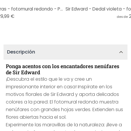
Sir Edward - Flores encantadoras - fotomural redondo - Papel pintado autoadhesivo/no tejido
29,99 €
desde
Descripción
Ponga acentos con los encantadores nenúfares
de Sir Edward
¡Descubra el estilo que le va y cree un
impresionante interior en casa! Inspírate en los
motivos florales de Sir Edward y aporta delicados
colores a la pared. El fotomural redondo muestra
nenúfares con grandes hojas verdes. Extienden sus
flores abiertas hacia el sol.
Experimente las maravillas de la naturaleza: ¡lleve a