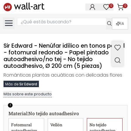
0
0
Artícul
Artículos e
IA
Sir Edward - Nenúfar idílico en tonos pastel
- fotomural redondo - Papel pintado
autoadhesivo/no tej - No tejido
autoadhesivo, Ø 200 cm (5 piezas)
Románticas plantas acuáticas con delicadas flores
Más de
Sir Edward
Más sobre este producto
1
Material
:
No tejido autoadhesivo
Fotomural
Vellón
No tejido
autoadhesivo
autoadhesivo