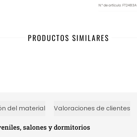
N.º de artículo
:
FT2483A
PRODUCTOS SIMILARES
ón del material
Valoraciones de clientes
veniles, salones y dormitorios