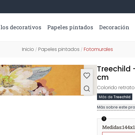
los decorativos
Papeles pintados
Decoración
Inicio
Papeles pintados
Fotomurales
/
/
Treechild 
cm
Colorido retrato
Más de
Treechild
Más sobre este pr
1
Medidas
:
144x