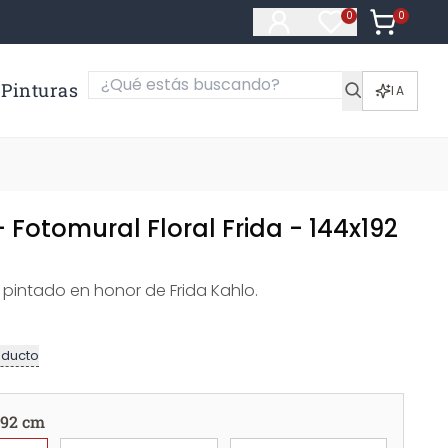
0
Artículos e
0
Artículos en fa
Pinturas
IA
- Fotomural Floral Frida - 144x192
 pintado en honor de Frida Kahlo.
oducto
192 cm