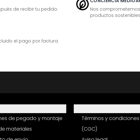
CONCIENCIA MEDIOA
ués de recibir tu pedido.
Nos comprometemos ac
productos sostenibles
ido el pago por factura.
Información
ones de pegado y montaje
Términos y condiciones
e materiales
(CGC)
to de envío
Aviso legal