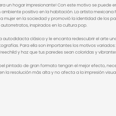
ara un hogar impresionante! Con este motivo se puede e
n ambiente positivo en la habitación. La artista mexicana
a mujer en la sociedad y promovió la identidad de los pa
autorretratos, inspirados en la cultura pop.
a autodidacta clásica y le encanta redescubrir el arte una
tografías. Para ella son importantes los motivos variados: 
eechild y haz que tus paredes sean coloridas y vibrantes
el pintado de gran formato tengan el mejor efecto, necesi
n la resolución más alta y no afecta a la impresión visual