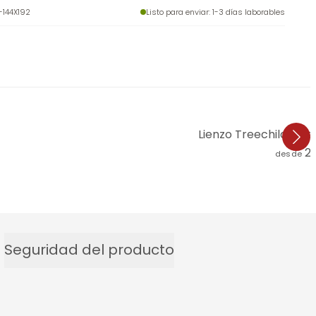
-144X192
Listo para enviar
: 1-3 días laborables
Lienzo Treechild - Re
2
desde
Seguridad del producto