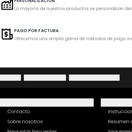
PERSONALIZACIÓN
La mayoría de nuestros productos se personalizan desp
PAGO POR FACTURA
Ofrecemos una amplia gama de métodos de pago, inclu
Aviso legal
·
Política de privacidad
·
Derecho de desistimiento
Ayuda
Servicio
Contacto
Instrucci
Sobre nosotros
Resumen d
Preguntas frecuentes
Seguimien