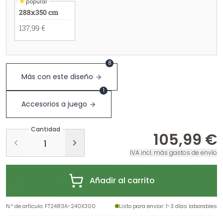
★
popular
288x350 cm
137,99 €
8
Más con este diseño
1
Accesorios a juego
Cantidad
105,99 €
IVA incl. más gastos de envío
Añadir al carrito
N.º de artículo
:
FT2483A-240X300
Listo para enviar
: 1-3 días laborables