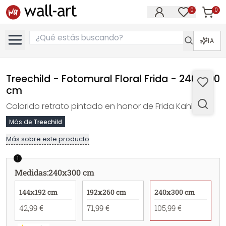
0
0
Artícul
Artículos e
IA
Treechild - Fotomural Floral Frida - 240x300
cm
Colorido retrato pintado en honor de Frida Kahlo.
Más de
Treechild
Más sobre este producto
1
Medidas
:
240x300 cm
144x192 cm
192x260 cm
240x300 cm
42,99 €
71,99 €
105,99 €