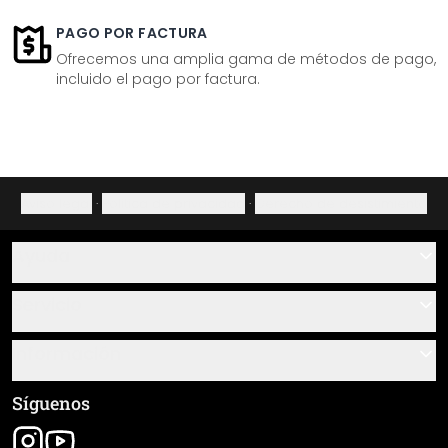
PAGO POR FACTURA
Ofrecemos una amplia gama de métodos de pago,
incluido el pago por factura.
Aviso legal
·
Política de privacidad
·
Derecho de desistimiento
Ayuda
Contacto
Servicio
Sobre nosotros
Instrucciones de pegado y montaje
Información
Preguntas frecuentes
Resumen de materiales
Términos y condiciones generales (CGC)
Síguenos
Seguimiento de envío
Aviso legal