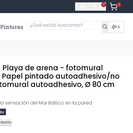
0
Artículos e
0
Artículos en fa
Pinturas
IA
- Playa de arena - fotomural
 Papel pintado autoadhesivo/no
Fotomural autoadhesivo, Ø 80 cm
la sensación del Mar Báltico en la pared
dio
oducto