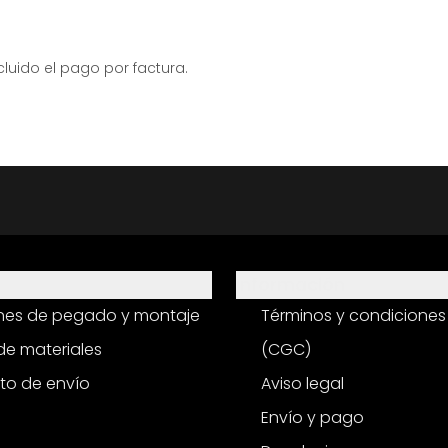
ido el pago por factura.
Información
ones de pegado y montaje
Términos y condiciones
e materiales
(CGC)
to de envío
Aviso legal
Envío y pago