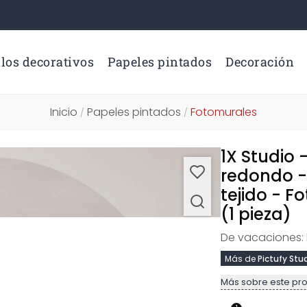
los decorativos
Papeles pintados
Decoración
Inicio
Papeles pintados
Fotomurales
/
/
1X Studio 
redondo -
tejido - 
(1 pieza)
De vacaciones: 
Más de
Pictufy Stu
Más sobre este pr