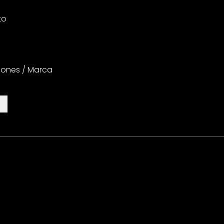
to
iones / Marca
es