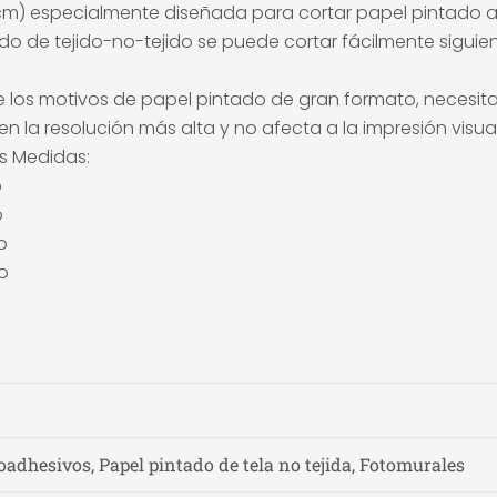
 cm) especialmente diseñada para cortar papel pintado a
ntado de tejido-no-tejido se puede cortar fácilmente sigu
 los motivos de papel pintado de gran formato, necesita u
n la resolución más alta y no afecta a la impresión visual
es Medidas:
o
o
o
o
adhesivos, Papel pintado de tela no tejida, Fotomurales