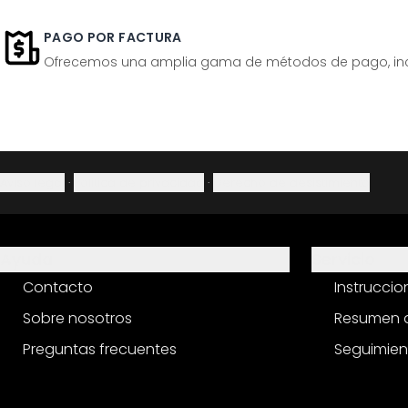
PAGO POR FACTURA
Ofrecemos una amplia gama de métodos de pago, inclu
Aviso legal
·
Política de privacidad
·
Derecho de desistimiento
Ayuda
Servicio
Contacto
Instrucci
Sobre nosotros
Resumen d
Preguntas frecuentes
Seguimien