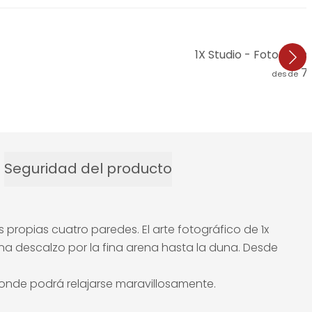
1X Studio - Fotomura
7
desde
Seguridad del producto
propias cuatro paredes. El arte fotográfico de 1x
a descalzo por la fina arena hasta la duna. Desde
onde podrá relajarse maravillosamente.