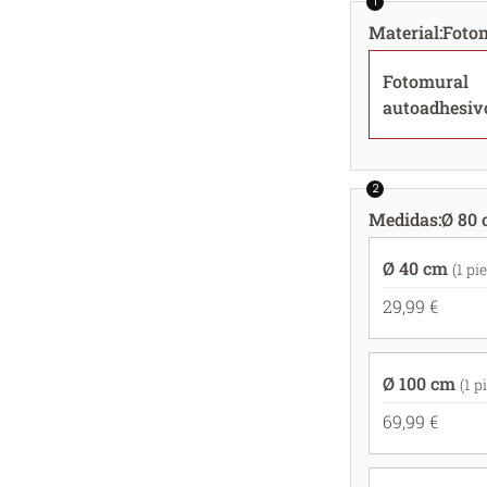
1
Material
:
Foto
Fotomural
autoadhesiv
2
Medidas
:
Ø 80 
Ø 40 cm
(1 pi
29,99 €
Ø 100 cm
(1 p
69,99 €