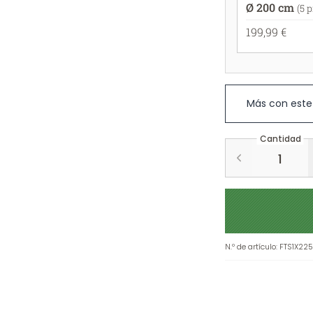
Ø 200 cm
(5 
199,99 €
Más con este
Cantidad
N.º de artículo
:
FTS1X22