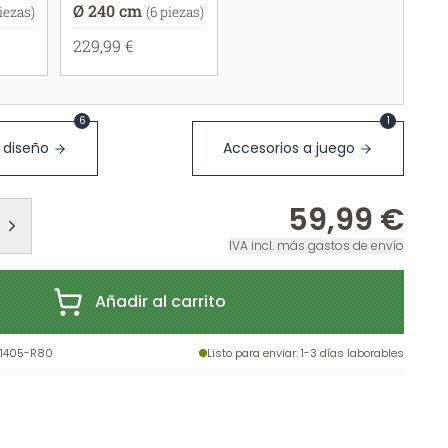
Ø 240 cm
piezas)
(6 piezas)
229,99 €
6
1
 diseño
Accesorios a juego
59,99 €
IVA incl. más gastos de envío
Añadir al carrito
51405-R80
Listo para enviar
: 1-3 días laborables