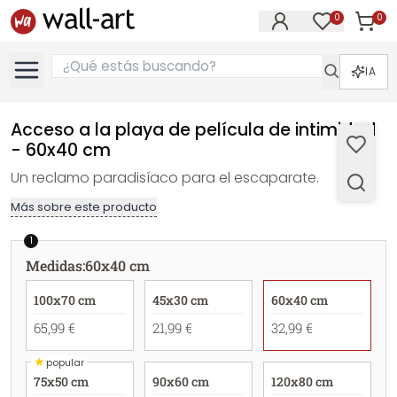
0
0
Artícul
Artículos e
IA
Acceso a la playa de película de intimidad
- 60x40 cm
Un reclamo paradisíaco para el escaparate.
Más sobre este producto
1
Medidas
:
60x40 cm
100x70 cm
45x30 cm
60x40 cm
65,99 €
21,99 €
32,99 €
★
popular
75x50 cm
90x60 cm
120x80 cm