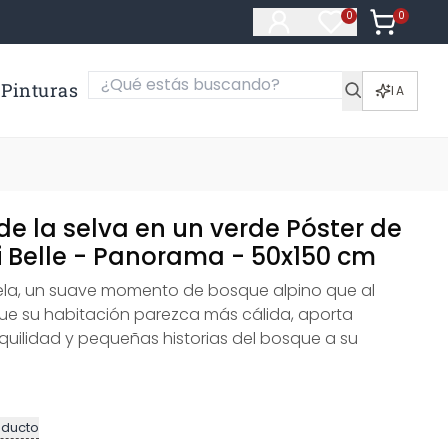
0
Artículos e
0
Artículos en fa
Pinturas
IA
e la selva en un verde Póster de
ki Belle - Panorama - 50x150 cm
tela, un suave momento de bosque alpino que al
ue su habitación parezca más cálida, aporta
nquilidad y pequeñas historias del bosque a su
oducto