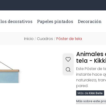
los decorativos
Papeles pintados
Decoración
Inicio
Cuadros
Póster de tela
/
/
Animales d
tela - Kik
Este Póster de 
instante hace q
naturaleza, tra
pared.
Más de
Kikki Belle
Más sobre este pr