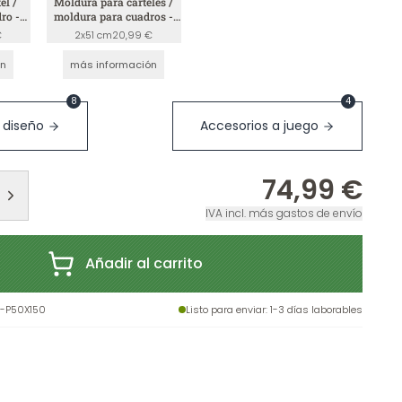
el /
Moldura para carteles /
ro -
moldura para cuadros -
blanco
€
2x51 cm
20,99 €
ón
más información
8
4
 diseño
Accesorios a juego
74,99 €
IVA incl. más gastos de envío
Añadir al carrito
-P50X150
Listo para enviar
: 1-3 días laborables