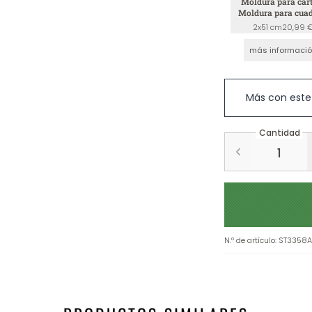
Moldura para cart
Moldura para cuad
Negro
2x51 cm
20,99 
más informaci
Más con este
Cantidad
N.º de artículo
:
ST3358A