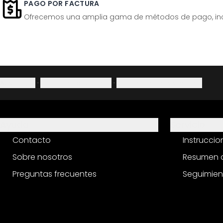
PAGO POR FACTURA
Ofrecemos una amplia gama de métodos de pago, inclu
Aviso legal
·
Política de privacidad
·
Derecho de desistimiento
Ayuda
Servicio
Contacto
Instrucci
Sobre nosotros
Resumen d
Preguntas frecuentes
Seguimien