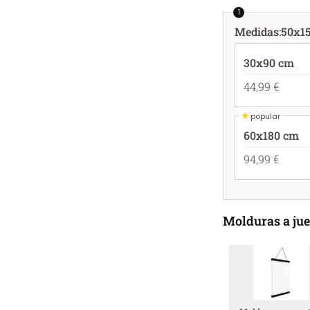
1
Medidas
:
50x1
30x90 cm
44,99 €
★
popular
60x180 cm
94,99 €
Molduras a ju