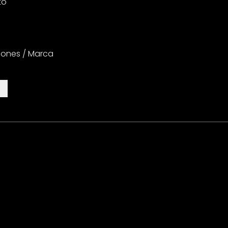
to
iones / Marca
es