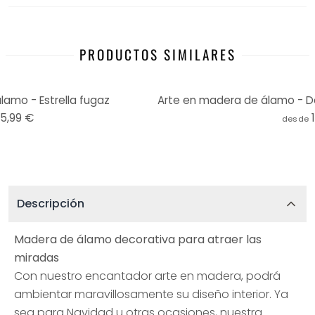
PRODUCTOS SIMILARES
amo - Estrella fugaz
15,99 €
desde
Descripción
Madera de álamo decorativa para atraer las
miradas
Con nuestro encantador arte en madera, podrá
ambientar maravillosamente su diseño interior. Ya
sea para Navidad u otras ocasiones, nuestra