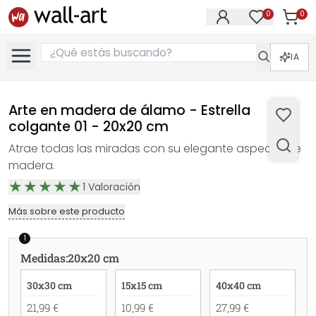
0
0
Artícul
Artículos e
IA
Arte en madera de álamo - Estrella
colgante 01 - 20x20 cm
Atrae todas las miradas con su elegante aspecto de
madera.
1
Valoración
Más sobre este producto
1
Medidas
:
20x20 cm
30x30 cm
15x15 cm
40x40 cm
21,99 €
10,99 €
27,99 €