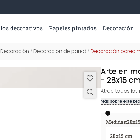
los decorativos
Papeles pintados
Decoración
Decoración
Decoración de pared
Decoración pared 
/
/
/
Arte en m
- 28x15 c
Atrae todas las
Más sobre este pr
1
Medidas
:
28x1
28x15 cm