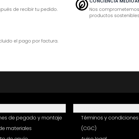
CONCIENCIA MEDIOA
ués de recibir tu pedido.
Nos comprometemos ac
productos sostenibles
ido el pago por factura.
Información
ones de pegado y montaje
Términos y condiciones
e materiales
(CGC)
to de envío
Aviso legal