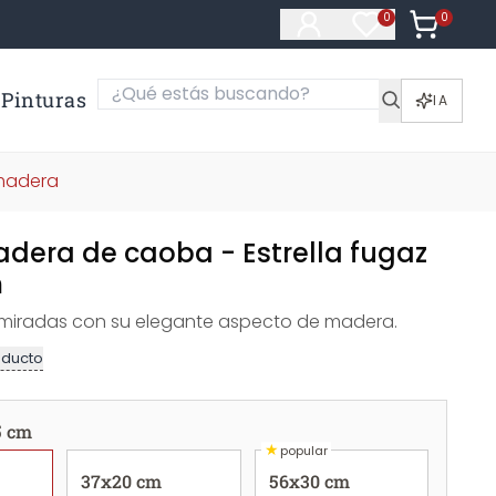
0
Artículos e
0
Artículos en fa
Pinturas
IA
madera
adera de caoba - Estrella fugaz
m
 miradas con su elegante aspecto de madera.
oducto
5 cm
★
popular
37x20 cm
56x30 cm