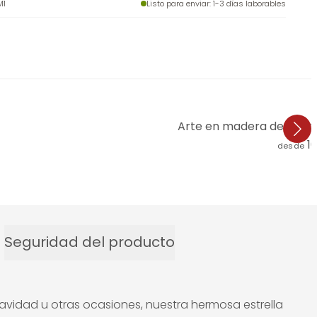
M1
Listo para enviar
: 1-3 días laborables
Arte en madera de álamo
1
desde
Seguridad del producto
avidad u otras ocasiones, nuestra hermosa estrella