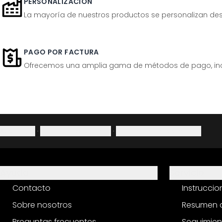
PERSONALIZACIÓN
La mayoría de nuestros productos se personalizan desp
PAGO POR FACTURA
Ofrecemos una amplia gama de métodos de pago, inclu
Aviso legal
·
Política de privacidad
·
Derecho de desistimiento
Ayuda
Servicio
Contacto
Instrucci
Sobre nosotros
Resumen d
Preguntas frecuentes
Seguimien