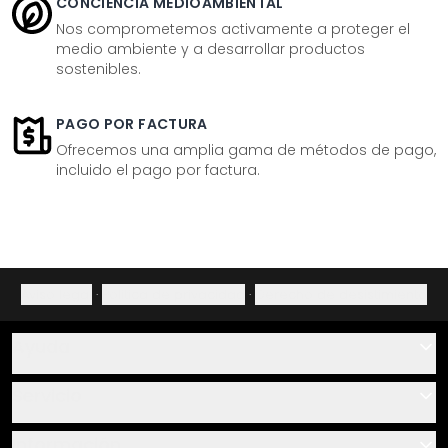
CONCIENCIA MEDIOAMBIENTAL
Nos comprometemos activamente a proteger el
medio ambiente y a desarrollar productos
sostenibles.
PAGO POR FACTURA
Ofrecemos una amplia gama de métodos de pago,
incluido el pago por factura.
Aviso legal
·
Política de privacidad
·
Derecho de desistimiento
Ayuda
Contacto
Servicio
Sobre nosotros
Instrucciones de pegado y montaje
Información